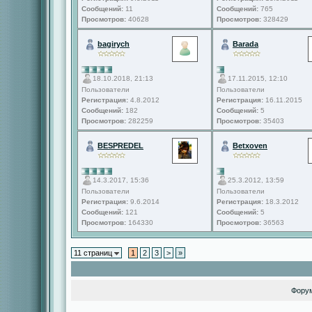
Сообщений:
11
Сообщений:
765
Просмотров:
40628
Просмотров:
328429
bagirych
Barada
18.10.2018, 21:13
17.11.2015, 12:10
Пользователи
Пользователи
Регистрация:
4.8.2012
Регистрация:
16.11.2015
Сообщений:
182
Сообщений:
5
Просмотров:
282259
Просмотров:
35403
BESPREDEL
Betxoven
14.3.2017, 15:36
25.3.2012, 13:59
Пользователи
Пользователи
Регистрация:
9.6.2014
Регистрация:
18.3.2012
Сообщений:
121
Сообщений:
5
Просмотров:
164330
Просмотров:
36563
11 страниц
1
2
3
>
»
Фору