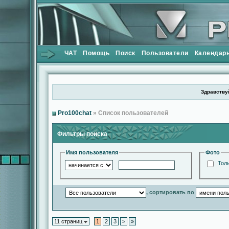
ЧАТ
Помощь
Поиск
Пользователи
Календар
Здравствуй
Pro100chat
» Список пользователей
Фильтры поиска
Имя пользователя
Фото
Толь
, сортировать по
11 страниц
1
2
3
>
»