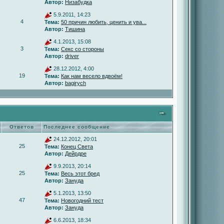
Автор:
Низабудка
5.9.2011, 14:23
4
Тема:
50 причин любить, ценить и ува...
Автор:
Тишина
4.1.2013, 15:08
3
Тема:
Секс со стороны
Автор:
driver
28.12.2012, 4:00
19
Тема:
Как нам весело вдвоём!
Автор:
bagirych
Ответов
Последнее сообщение
24.12.2012, 20:01
25
Тема:
Конец Света
Автор:
Дейрдре
9.9.2013, 20:14
25
Тема:
Весь этот бред
Автор:
Зануда
5.1.2013, 13:50
47
Тема:
Новогодний тест
Автор:
Зануда
6.6.2013, 18:34