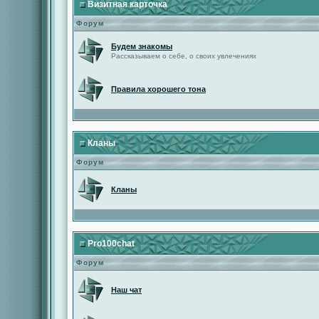
Визитная карточка
Форум
Будем знакомы
Рассказываем о себе, о своих увлечениях
Правила хорошего тона
Кланы
Форум
Кланы
Pro100chat
Форум
Наш чат