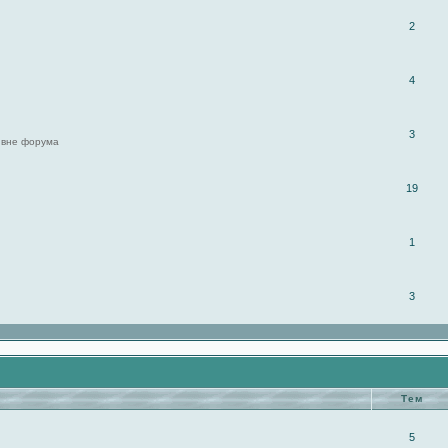
2
4
3
 вне форума
19
1
3
Тем
5