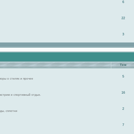
6
22
3
Тем
5
поры о стилях и прочее
16
экстрим и спортивный отдых.
2
ды, сплетни
7