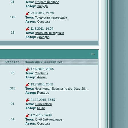
21
Тема:
Открытый опрос
Автор:
Зануда
23.9.2017, 21:20
143
Тема:
Трудности перевода))
Автор:
Совушка
11.8.2011, 14:04
16
Тема:
Влюбчивые зодиаки
Автор:
Дейрдре
Ответов
Последнее сообщение
17.6.2015, 20:55
16
Тема:
Yardbirds
Автор:
Алкаш
13.7.2016, 20:11
313
Тема:
Чемпионат Европы по футболу 20...
Автор:
Renardo
21.12.2015, 18:57
21
Тема:
КиноОбмен
Автор:
Muse
4.2.2015, 14:46
14
Тема:
Клуб библиофилов
Автор:
Совушка