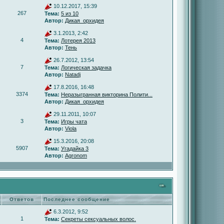
10.12.2017, 15:39
267
Тема:
5 из 10
Автор:
Дикая_орхидея
3.1.2013, 2:42
4
Тема:
Лотерея 2013
Автор:
Тень
26.7.2012, 13:54
7
Тема:
Логическая задачка
Автор:
Natadj
17.8.2016, 16:48
3374
Тема:
Неразыгранная викторина Полити...
Автор:
Дикая_орхидея
29.11.2011, 10:07
3
Тема:
Игры чата
Автор:
Viola
15.3.2016, 20:08
5907
Тема:
Угадайка 3
Автор:
Agronom
Ответов
Последнее сообщение
6.3.2012, 9:52
1
Тема:
Секреты сексуальных волос.