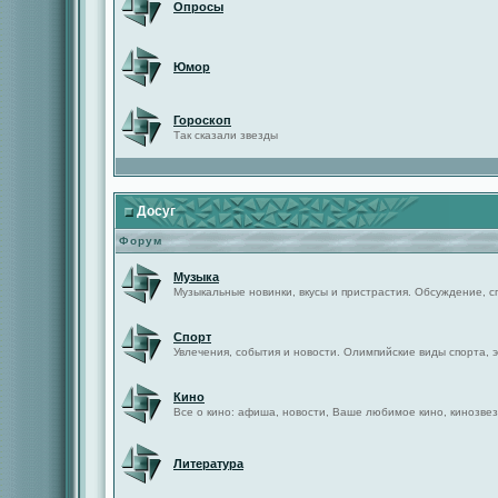
Опросы
Юмор
Гороскоп
Так сказали звезды
Досуг
Форум
Музыка
Музыкальные новинки, вкусы и пристрастия. Обсуждение, с
Спорт
Увлечения, события и новости. Олимпийские виды спорта, 
Кино
Все о кино: афиша, новости, Ваше любимое кино, кинозвез
Литература