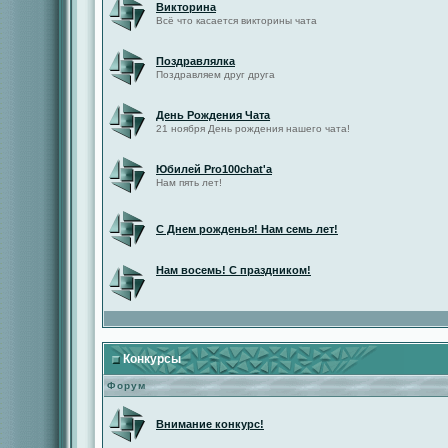
Викторина
Всё что касается викторины чата
Поздравлялка
Поздравляем друг друга
День Рождения Чата
21 ноября День рождения нашего чата!
Юбилей Pro100chat'а
Нам пять лет!
С Днем рожденья! Нам семь лет!
Нам восемь! С праздником!
Конкурсы
Форум
Внимание конкурс!