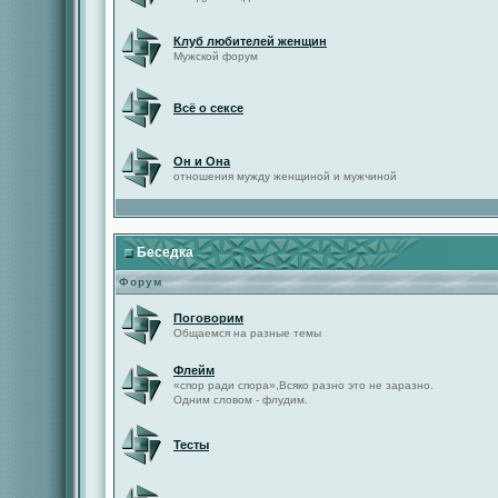
Клуб любителей женщин
Мужской форум
Всё о сексе
Он и Она
отношения мужду женщиной и мужчиной
Беседка
Форум
Поговорим
Общаемся на разные темы
Флейм
«спор ради спора»,Всяко разно это не заразно.
Одним словом - флудим.
Тесты