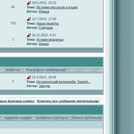
29.5.2015, 23:22
81
Тема:
Истории про котов и кошек
Автор:
Ююша
13.7.2015, 17:56
152
Тема:
Наши рецепты
Автор:
Совушка
16.11.2012, 9:41
1
Тема:
Устами младенца
Автор:
Алкаш
Ответов
Последнее сообщение
21.9.2013, 18:46
2
Тема:
Исторический велопробег Tweedr...
Автор:
Зануда
нные форумом cookies
·
Отметить все сообщения прочитанными
ы
·
Администрация
·
Активные сегодня
·
Самые активные