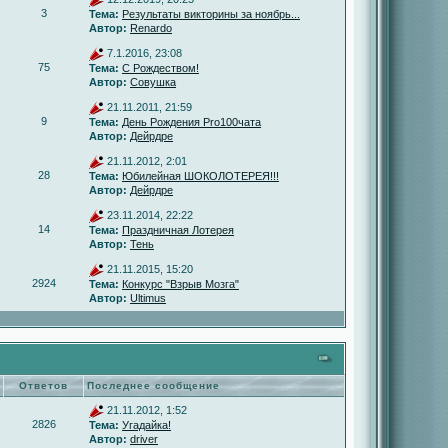
3
Тема:
Результаты викторины за ноябрь...
Автор:
Renardo
7.1.2016, 23:08
75
Тема:
С Рождеством!
Автор:
Совушка
21.11.2011, 21:59
9
Тема:
День Рождения Pro100чата
Автор:
Дейрдре
21.11.2012, 2:01
28
Тема:
Юбилейная ШОКОЛОТЕРЕЯ!!!
Автор:
Дейрдре
23.11.2014, 22:22
14
Тема:
Праздничная Лотерея
Автор:
Тень
21.11.2015, 15:20
2924
Тема:
Конкурс "Взрыв Мозга"
Автор:
Ultimus
Ответов
Последнее сообщение
21.11.2012, 1:52
2826
Тема:
Угадайка!
Автор:
driver