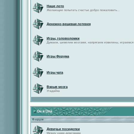
Наше лото
Желающие попытать счастье добро пожаловать...
Денежно-вещевая лотерея
Игры, головоломки
Думаем, шевелим мозгами, напрягаем извилины, играемся
Игры Форума
Игры чата
Взрыв мозга
Угадайка
Он и Она
Форум
Девичьи посиделки
Между нами,девочками