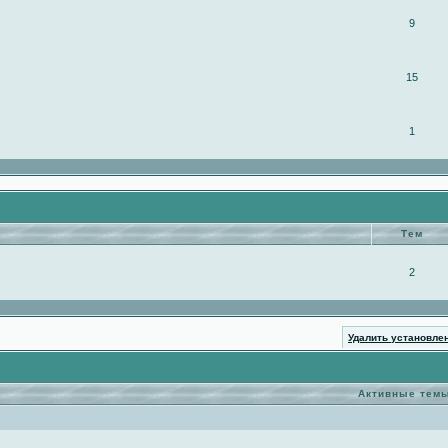
9
15
1
Тем
2
Удалить установле
Активные тем