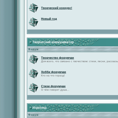
Творческий конкурс!
Новый год
Творческий коммуникатор
Форум
Творчество форумчан
Для всего, что связано с твочеством: стихи, песни, рассказы 
Хобби форумчан
Кто на что горазд!
Стихи форумчан
О чём говорит душа...
Игротека
Форум