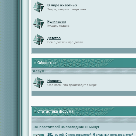
В мире животных
Звери, зверики, зверюшки
Кулинария
Кушать подано!
Детство
Всё о детях и про детей
Общество
Форум
Новости
Обо всем, что происходит в мире
Статистика форума
181 посетителей за последние 15 минут
181
гостей,
0
пользователей,
0
скрытых пользователей