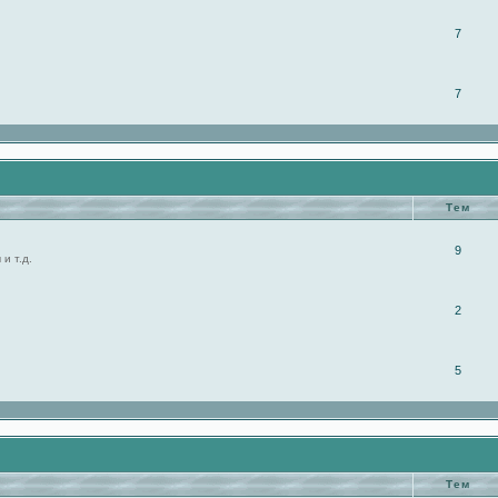
7
7
Тем
9
и т.д.
2
5
Тем