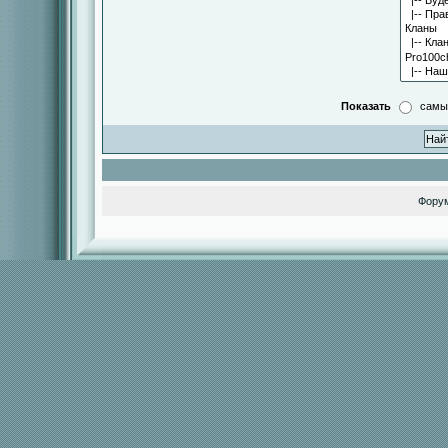
Показать
самы
Фору