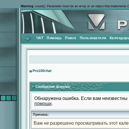
Warning
: count(): Parameter must be an array or an object that implements 
ЧАТ
Помощь
Поиск
Пользователи
Календар
Pro100chat
Сообщение форума
Обнаружена ошибка. Если вам неизвестны 
помощи
.
Причина:
Вам не разрешено просматривать этот кале