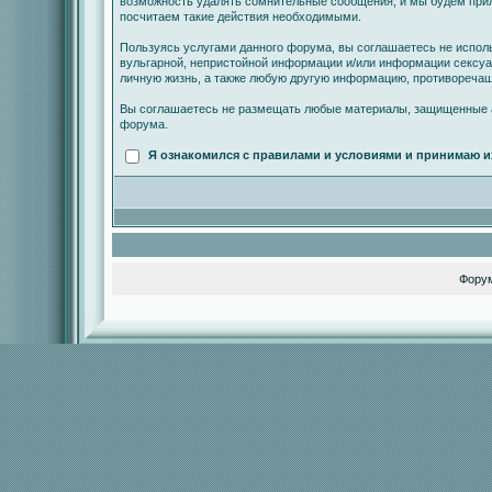
возможность удалять сомнительные сообщения, и мы будем прил
посчитаем такие действия необходимыми.
Пользуясь услугами данного форума, вы соглашаетесь не испол
вульгарной, непристойной информации и/или информации сексу
личную жизнь, а также любую другую информацию, противореча
Вы соглашаетесь не размещать любые материалы, защищенные а
форума.
Я ознакомился с правилами и условиями и принимаю и
Фору