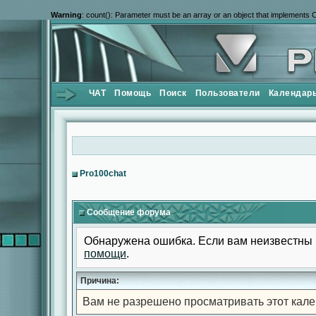
Warning
: count(): Parameter must be an array or an object that implements 
ЧАТ
Помощь
Поиск
Пользователи
Календар
Pro100chat
Сообщение форума
Обнаружена ошибка. Если вам неизвестны 
помощи
.
Причина:
Вам не разрешено просматривать этот кале