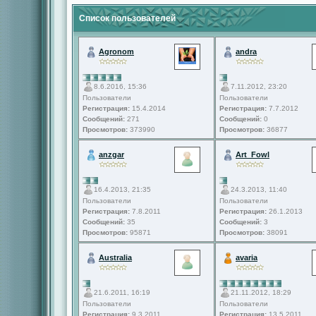
Список пользователей
Agronom
andra
8.6.2016, 15:36
7.11.2012, 23:20
Пользователи
Пользователи
Регистрация:
15.4.2014
Регистрация:
7.7.2012
Сообщений:
271
Сообщений:
0
Просмотров:
373990
Просмотров:
36877
anzgar
Art_Fowl
16.4.2013, 21:35
24.3.2013, 11:40
Пользователи
Пользователи
Регистрация:
7.8.2011
Регистрация:
26.1.2013
Сообщений:
35
Сообщений:
3
Просмотров:
95871
Просмотров:
38091
Australia
avaria
21.6.2011, 16:19
21.11.2012, 18:29
Пользователи
Пользователи
Регистрация:
9.3.2011
Регистрация:
13.5.2011