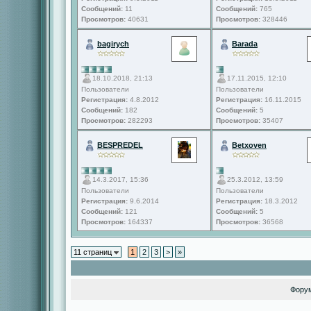
Сообщений:
11
Сообщений:
765
Просмотров:
40631
Просмотров:
328446
bagirych
Barada
18.10.2018, 21:13
17.11.2015, 12:10
Пользователи
Пользователи
Регистрация:
4.8.2012
Регистрация:
16.11.2015
Сообщений:
182
Сообщений:
5
Просмотров:
282293
Просмотров:
35407
BESPREDEL
Betxoven
14.3.2017, 15:36
25.3.2012, 13:59
Пользователи
Пользователи
Регистрация:
9.6.2014
Регистрация:
18.3.2012
Сообщений:
121
Сообщений:
5
Просмотров:
164337
Просмотров:
36568
11 страниц
1
2
3
>
»
Фору