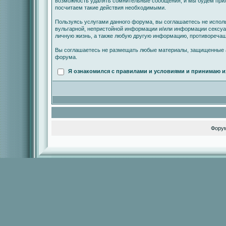
возможность удалять сомнительные сообщения, и мы будем прил
посчитаем такие действия необходимыми.
Пользуясь услугами данного форума, вы соглашаетесь не испол
вульгарной, непристойной информации и/или информации сексу
личную жизнь, а также любую другую информацию, противореча
Вы соглашаетесь не размещать любые материалы, защищенные а
форума.
Я ознакомился с правилами и условиями и принимаю и
Фору