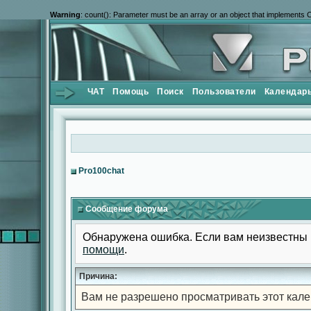
Warning
: count(): Parameter must be an array or an object that implements 
ЧАТ
Помощь
Поиск
Пользователи
Календар
Pro100chat
Сообщение форума
Обнаружена ошибка. Если вам неизвестны 
помощи
.
Причина:
Вам не разрешено просматривать этот кале