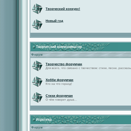
Творческий конкурс!
Новый год
Творческий коммуникатор
Форум
Творчество форумчан
Для всего, что связано с твочеством: стихи, песни, рассказы 
Хобби форумчан
Кто на что горазд!
Стихи форумчан
О чём говорит душа...
Игротека
Форум