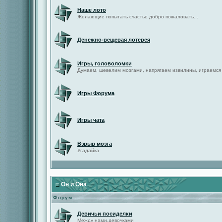
Наше лото
Желающие попытать счастье добро пожаловать...
Денежно-вещевая лотерея
Игры, головоломки
Думаем, шевелим мозгами, напрягаем извилины, играемся
Игры Форума
Игры чата
Взрыв мозга
Угадайка
Он и Она
Форум
Девичьи посиделки
Между нами,девочками