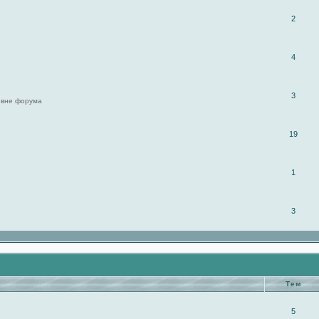
2
4
3
 вне форума
19
1
3
Тем
5