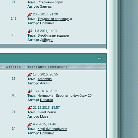
21
Тема:
Открытый опрос
Автор:
Зануда
23.9.2017, 21:20
143
Тема:
Трудности перевода))
Автор:
Совушка
11.8.2011, 14:04
16
Тема:
Влюбчивые зодиаки
Автор:
Дейрдре
Ответов
Последнее сообщение
17.6.2015, 20:55
16
Тема:
Yardbirds
Автор:
Алкаш
13.7.2016, 20:11
313
Тема:
Чемпионат Европы по футболу 20...
Автор:
Renardo
21.12.2015, 18:57
21
Тема:
КиноОбмен
Автор:
Muse
4.2.2015, 14:46
14
Тема:
Клуб библиофилов
Автор:
Совушка