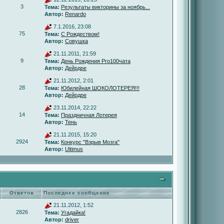
3
Тема:
Результаты викторины за ноябрь...
Автор:
Renardo
7.1.2016, 23:08
75
Тема:
С Рождеством!
Автор:
Совушка
21.11.2011, 21:59
9
Тема:
День Рождения Pro100чата
Автор:
Дейрдре
21.11.2012, 2:01
28
Тема:
Юбилейная ШОКОЛОТЕРЕЯ!!!
Автор:
Дейрдре
23.11.2014, 22:22
14
Тема:
Праздничная Лотерея
Автор:
Тень
21.11.2015, 15:20
2924
Тема:
Конкурс "Взрыв Мозга"
Автор:
Ultimus
Ответов
Последнее сообщение
21.11.2012, 1:52
2826
Тема:
Угадайка!
Автор:
driver