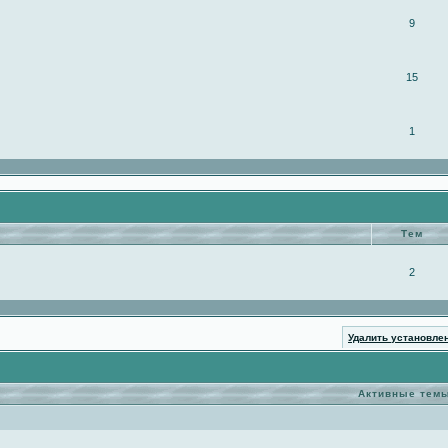
9
15
1
Тем
2
Удалить установле
Активные тем