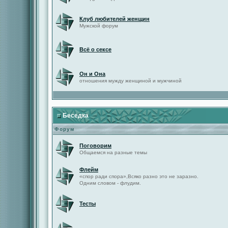
Клуб любителей женщин
Мужской форум
Всё о сексе
Он и Она
отношения мужду женщиной и мужчиной
Беседка
Форум
Поговорим
Общаемся на разные темы
Флейм
«спор ради спора»,Всяко разно это не заразно.
Одним словом - флудим.
Тесты