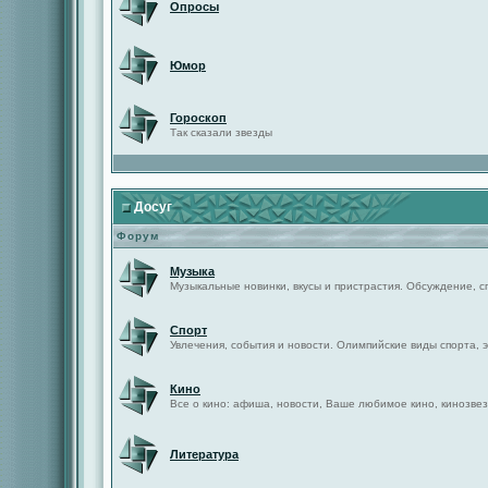
Опросы
Юмор
Гороскоп
Так сказали звезды
Досуг
Форум
Музыка
Музыкальные новинки, вкусы и пристрастия. Обсуждение, с
Спорт
Увлечения, события и новости. Олимпийские виды спорта, 
Кино
Все о кино: афиша, новости, Ваше любимое кино, кинозвез
Литература