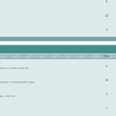
6
22
3
Тем
5
поры о стилях и прочее
16
экстрим и спортивный отдых.
2
ды, сплетни
7