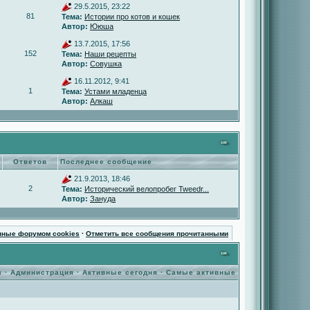
29.5.2015, 23:22
81
Тема:
Истории про котов и кошек
Автор:
Ююша
13.7.2015, 17:56
152
Тема:
Наши рецепты
Автор:
Совушка
16.11.2012, 9:41
1
Тема:
Устами младенца
Автор:
Алкаш
Ответов
Последнее сообщение
21.9.2013, 18:46
2
Тема:
Исторический велопробег Tweedr...
Автор:
Зануда
нные форумом cookies
·
Отметить все сообщения прочитанными
ы
·
Администрация
·
Активные сегодня
·
Самые активные