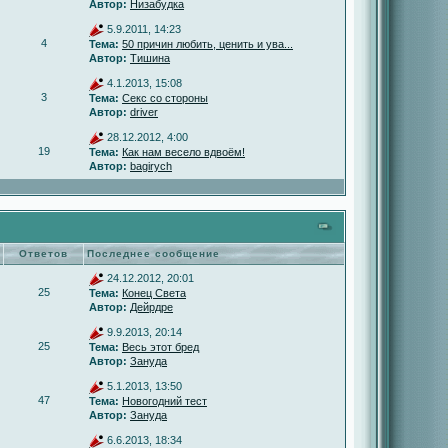
Автор:
Низабудка
5.9.2011, 14:23
4
Тема:
50 причин любить, ценить и ува...
Автор:
Тишина
4.1.2013, 15:08
3
Тема:
Секс со стороны
Автор:
driver
28.12.2012, 4:00
19
Тема:
Как нам весело вдвоём!
Автор:
bagirych
Ответов
Последнее сообщение
24.12.2012, 20:01
25
Тема:
Конец Света
Автор:
Дейрдре
9.9.2013, 20:14
25
Тема:
Весь этот бред
Автор:
Зануда
5.1.2013, 13:50
47
Тема:
Новогодний тест
Автор:
Зануда
6.6.2013, 18:34