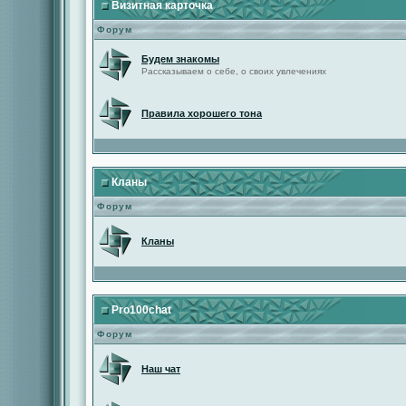
Визитная карточка
Форум
Будем знакомы
Рассказываем о себе, о своих увлечениях
Правила хорошего тона
Кланы
Форум
Кланы
Pro100chat
Форум
Наш чат