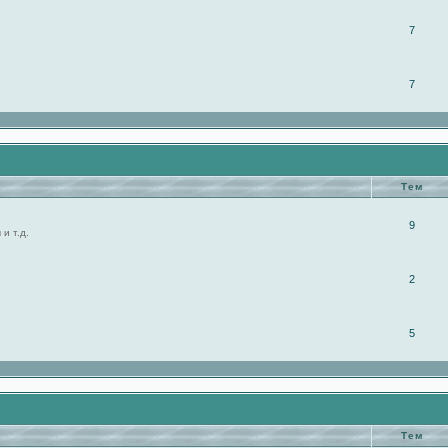
7
7
Тем
9
и т.д.
2
5
Тем