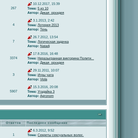
10.12.2017, 15:39
267
Тема:
5 из 10
Автор:
Дикая_орхидея
3.1.2013, 2:42
4
Тема:
Лотерея 2013
Автор:
Тень
26.7.2012, 13:54
7
Тема:
Логическая задачка
Автор:
Natadj
17.8.2016, 16:48
3374
Тема:
Неразыгранная викторина Полити...
Автор:
Дикая_орхидея
29.11.2011, 10:07
3
Тема:
Игры чата
Автор:
Viola
15.3.2016, 20:08
5907
Тема:
Угадайка 3
Автор:
Agronom
Ответов
Последнее сообщение
6.3.2012, 9:52
1
Тема:
Секреты сексуальных волос.