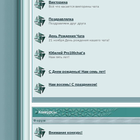
Викторина
Всё что касается викторины чата
Поздравлялка
Поздравляем друг друга
День Рождения Чата
21 ноября День рождения нашего чата!
Юбилей Pro100chat'а
Нам пять лет!
С Днем рожденья! Нам семь лет!
Нам восемь! С праздником!
Конкурсы
Форум
Внимание конкурс!