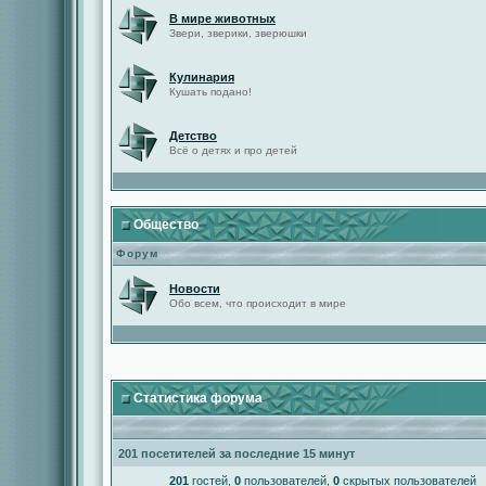
В мире животных
Звери, зверики, зверюшки
Кулинария
Кушать подано!
Детство
Всё о детях и про детей
Общество
Форум
Новости
Обо всем, что происходит в мире
Статистика форума
201 посетителей за последние 15 минут
201
гостей,
0
пользователей,
0
скрытых пользователей