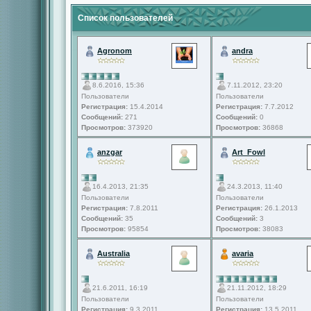
Список пользователей
Agronom
andra
8.6.2016, 15:36
7.11.2012, 23:20
Пользователи
Пользователи
Регистрация:
15.4.2014
Регистрация:
7.7.2012
Сообщений:
271
Сообщений:
0
Просмотров:
373920
Просмотров:
36868
anzgar
Art_Fowl
16.4.2013, 21:35
24.3.2013, 11:40
Пользователи
Пользователи
Регистрация:
7.8.2011
Регистрация:
26.1.2013
Сообщений:
35
Сообщений:
3
Просмотров:
95854
Просмотров:
38083
Australia
avaria
21.6.2011, 16:19
21.11.2012, 18:29
Пользователи
Пользователи
Регистрация:
9.3.2011
Регистрация:
13.5.2011