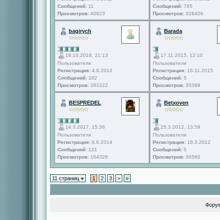
Сообщений:
11
Сообщений:
765
Просмотров:
40623
Просмотров:
328409
bagirych
Barada
18.10.2018, 21:13
17.11.2015, 12:10
Пользователи
Пользователи
Регистрация:
4.8.2012
Регистрация:
16.11.2015
Сообщений:
182
Сообщений:
5
Просмотров:
282222
Просмотров:
35399
BESPREDEL
Betxoven
14.3.2017, 15:36
25.3.2012, 13:59
Пользователи
Пользователи
Регистрация:
9.6.2014
Регистрация:
18.3.2012
Сообщений:
121
Сообщений:
5
Просмотров:
164326
Просмотров:
36560
11 страниц
1
2
3
>
»
Фору