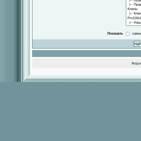
Показать
самы
Фору