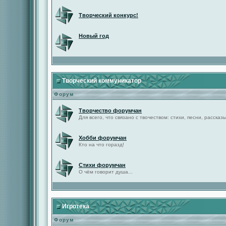
Творческий конкурс!
Новый год
Творческий коммуникатор
Форум
Творчество форумчан
Для всего, что связано с твочеством: стихи, песни, рассказы 
Хобби форумчан
Кто на что горазд!
Стихи форумчан
О чём говорит душа...
Игротека
Форум