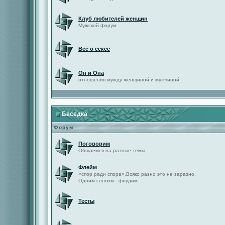
Клуб любителей женщин
Мужской форум
Всё о сексе
Он и Она
отношения мужду женщиной и мужчиной
Беседка
Форум
Поговорим
Общаемся на разные темы
Флейм
«спор ради спора»,Всяко разно это не заразно.
Одним словом - флудим.
Тесты