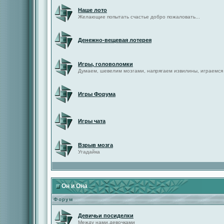
Наше лото
Желающие попытать счастье добро пожаловать...
Денежно-вещевая лотерея
Игры, головоломки
Думаем, шевелим мозгами, напрягаем извилины, играемся
Игры Форума
Игры чата
Взрыв мозга
Угадайка
Он и Она
Форум
Девичьи посиделки
Между нами,девочками