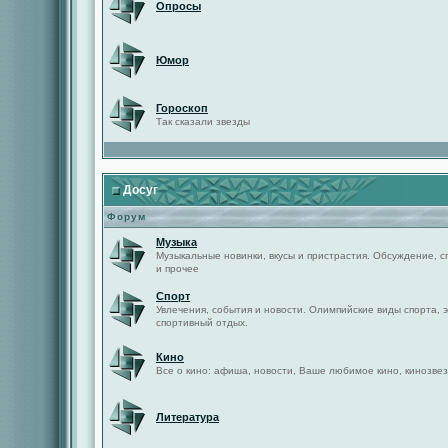
Опросы
Юмор
Гороскоп
Так сказали звезды
Досуг
Форум
Музыка
Музыкальные новинки, вкусы и пристрастия. Обсуждение, с
и прочее
Спорт
Увлечения, события и новости. Олимпийские виды спорта, 
спортивный отдых.
Кино
Все о кино: афиша, новости, Ваше любимое кино, кинозвез
Литература