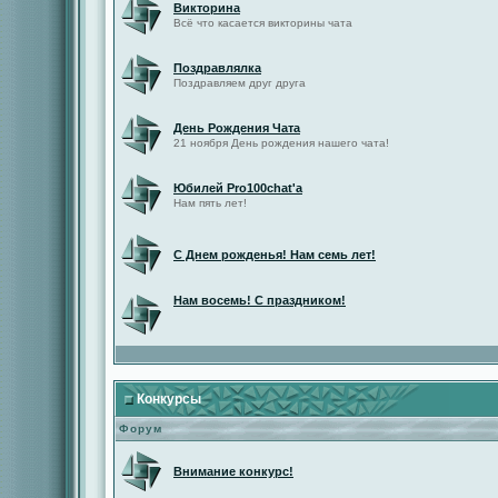
Викторина
Всё что касается викторины чата
Поздравлялка
Поздравляем друг друга
День Рождения Чата
21 ноября День рождения нашего чата!
Юбилей Pro100chat'а
Нам пять лет!
С Днем рожденья! Нам семь лет!
Нам восемь! С праздником!
Конкурсы
Форум
Внимание конкурс!