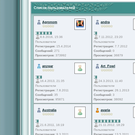
Список пользователей
Agronom
andra
8.6.2016, 15:36
7.11.2012, 23:20
Пользователи
Пользователи
Регистрация:
15.4.2014
Регистрация:
7.7.2012
Сообщений:
271
Сообщений:
0
Просмотров:
373992
Просмотров:
36879
anzgar
Art_Fowl
16.4.2013, 21:35
24.3.2013, 11:40
Пользователи
Пользователи
Регистрация:
7.8.2011
Регистрация:
26.1.2013
Сообщений:
35
Сообщений:
3
Просмотров:
95871
Просмотров:
38092
Australia
avaria
21.6.2011, 16:19
21.11.2012, 18:29
Пользователи
Пользователи
Регистрация:
9.3.2011
Регистрация:
13.5.2011