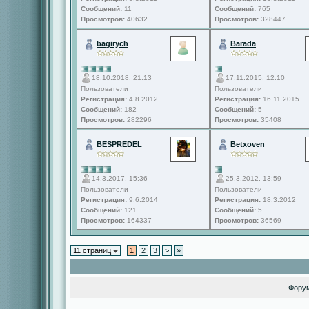
Сообщений:
11
Сообщений:
765
Просмотров:
40632
Просмотров:
328447
bagirych
Barada
18.10.2018, 21:13
17.11.2015, 12:10
Пользователи
Пользователи
Регистрация:
4.8.2012
Регистрация:
16.11.2015
Сообщений:
182
Сообщений:
5
Просмотров:
282296
Просмотров:
35408
BESPREDEL
Betxoven
14.3.2017, 15:36
25.3.2012, 13:59
Пользователи
Пользователи
Регистрация:
9.6.2014
Регистрация:
18.3.2012
Сообщений:
121
Сообщений:
5
Просмотров:
164337
Просмотров:
36569
11 страниц
1
2
3
>
»
Фору