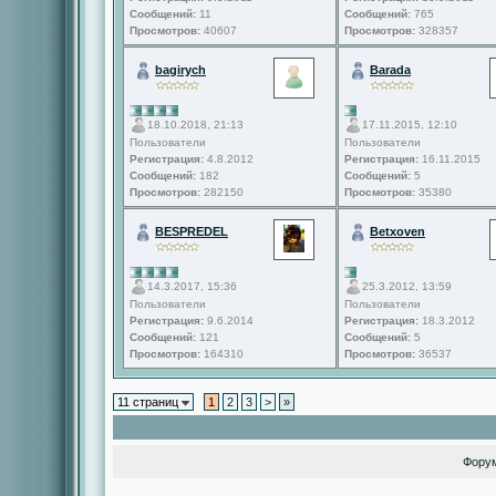
Сообщений:
11
Сообщений:
765
Просмотров:
40607
Просмотров:
328357
bagirych
Barada
18.10.2018, 21:13
17.11.2015, 12:10
Пользователи
Пользователи
Регистрация:
4.8.2012
Регистрация:
16.11.2015
Сообщений:
182
Сообщений:
5
Просмотров:
282150
Просмотров:
35380
BESPREDEL
Betxoven
14.3.2017, 15:36
25.3.2012, 13:59
Пользователи
Пользователи
Регистрация:
9.6.2014
Регистрация:
18.3.2012
Сообщений:
121
Сообщений:
5
Просмотров:
164310
Просмотров:
36537
11 страниц
1
2
3
>
»
Фору