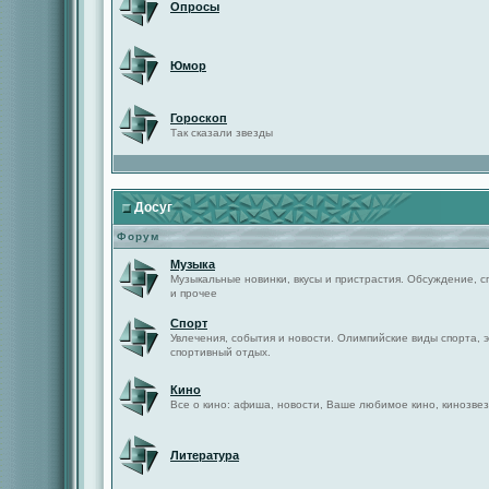
Опросы
Юмор
Гороскоп
Так сказали звезды
Досуг
Форум
Музыка
Музыкальные новинки, вкусы и пристрастия. Обсуждение, с
и прочее
Спорт
Увлечения, события и новости. Олимпийские виды спорта, 
спортивный отдых.
Кино
Все о кино: афиша, новости, Ваше любимое кино, кинозвез
Литература