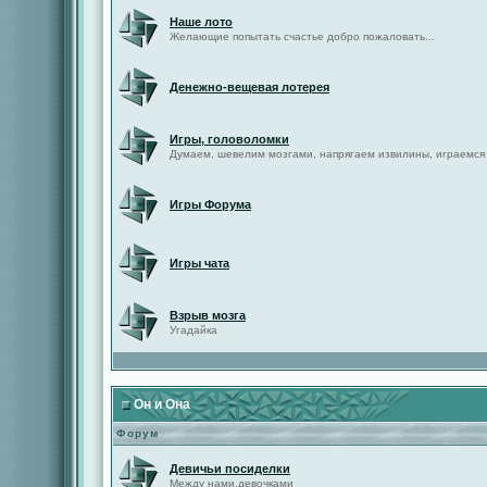
Наше лото
Желающие попытать счастье добро пожаловать...
Денежно-вещевая лотерея
Игры, головоломки
Думаем, шевелим мозгами, напрягаем извилины, играемся
Игры Форума
Игры чата
Взрыв мозга
Угадайка
Он и Она
Форум
Девичьи посиделки
Между нами,девочками