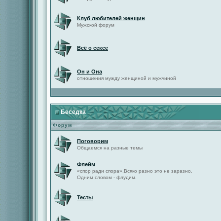
Клуб любителей женщин
Мужской форум
Всё о сексе
Он и Она
отношения мужду женщиной и мужчиной
Беседка
Форум
Поговорим
Общаемся на разные темы
Флейм
«спор ради спора»,Всяко разно это не заразно.
Одним словом - флудим.
Тесты