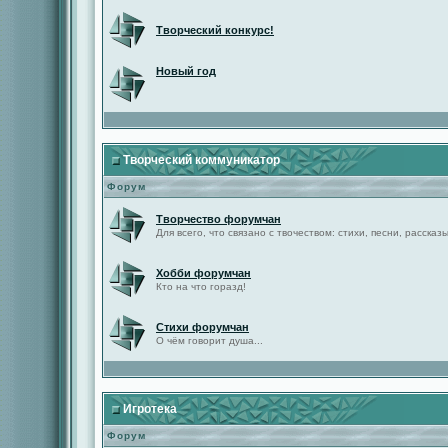
Творческий конкурс!
Новый год
Творческий коммуникатор
Форум
Творчество форумчан
Для всего, что связано с твочеством: стихи, песни, рассказы 
Хобби форумчан
Кто на что горазд!
Стихи форумчан
О чём говорит душа...
Игротека
Форум