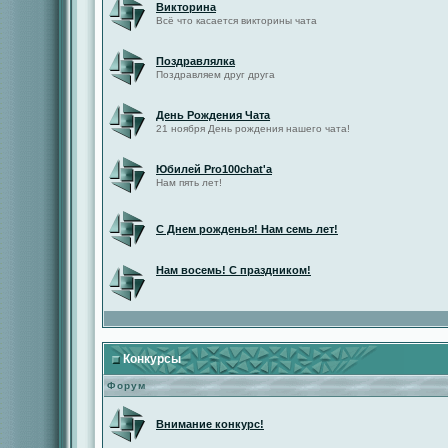
Викторина
Всё что касается викторины чата
Поздравлялка
Поздравляем друг друга
День Рождения Чата
21 ноября День рождения нашего чата!
Юбилей Pro100chat'а
Нам пять лет!
С Днем рожденья! Нам семь лет!
Нам восемь! С праздником!
Конкурсы
Форум
Внимание конкурс!