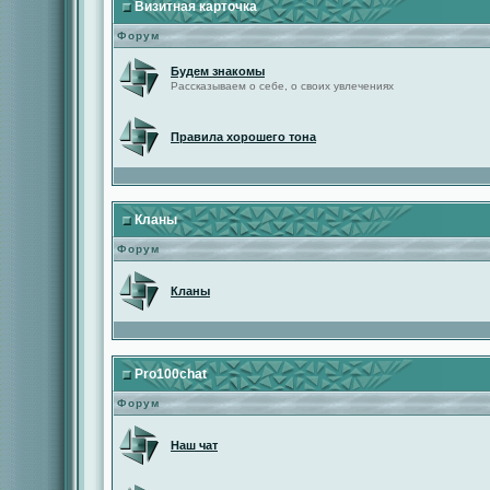
Визитная карточка
Форум
Будем знакомы
Рассказываем о себе, о своих увлечениях
Правила хорошего тона
Кланы
Форум
Кланы
Pro100chat
Форум
Наш чат