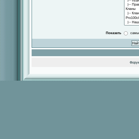
Показать
самы
Фору