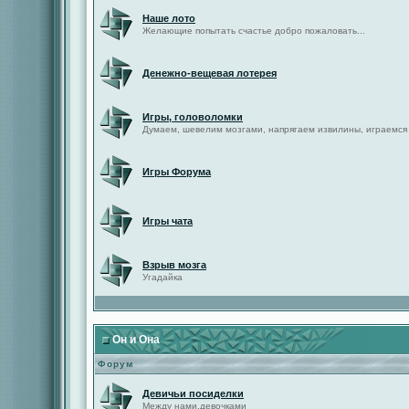
Наше лото
Желающие попытать счастье добро пожаловать...
Денежно-вещевая лотерея
Игры, головоломки
Думаем, шевелим мозгами, напрягаем извилины, играемся
Игры Форума
Игры чата
Взрыв мозга
Угадайка
Он и Она
Форум
Девичьи посиделки
Между нами,девочками