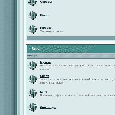
Опросы
Юмор
Гороскоп
Так сказали звезды
Досуг
Форум
Музыка
Музыкальные новинки, вкусы и пристрастия. Обсуждение, с
и прочее
Спорт
Увлечения, события и новости. Олимпийские виды спорта, 
спортивный отдых.
Кино
Все о кино: афиша, новости, Ваше любимое кино, кинозвез
Литература