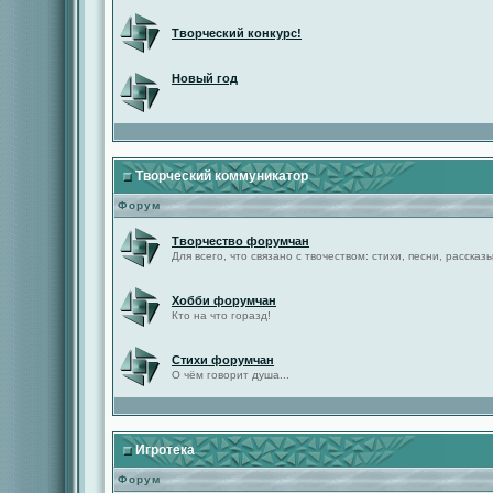
Творческий конкурс!
Новый год
Творческий коммуникатор
Форум
Творчество форумчан
Для всего, что связано с твочеством: стихи, песни, рассказы 
Хобби форумчан
Кто на что горазд!
Стихи форумчан
О чём говорит душа...
Игротека
Форум