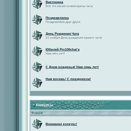
Викторина
Всё что касается викторины чата
Поздравлялка
Поздравляем друг друга
День Рождения Чата
21 ноября День рождения нашего чата!
Юбилей Pro100chat'а
Нам пять лет!
С Днем рожденья! Нам семь лет!
Нам восемь! С праздником!
Конкурсы
Форум
Внимание конкурс!