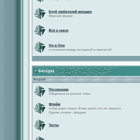
Клуб любителей женщин
Мужской форум
Всё о сексе
Он и Она
отношения мужду женщиной и мужчиной
Беседка
Форум
Поговорим
Общаемся на разные темы
Флейм
«спор ради спора»,Всяко разно это не заразно.
Одним словом - флудим.
Тесты