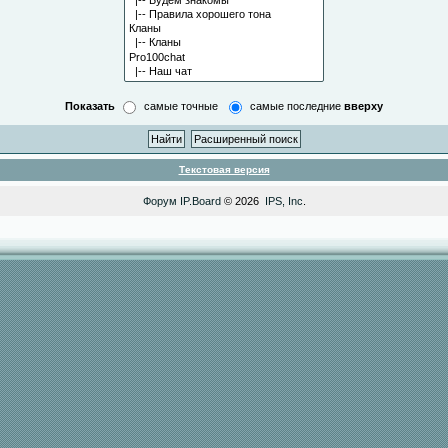
Показать
самые точные
самые последние
вверху
Текстовая версия
Форум
IP.Board
© 2026
IPS, Inc
.