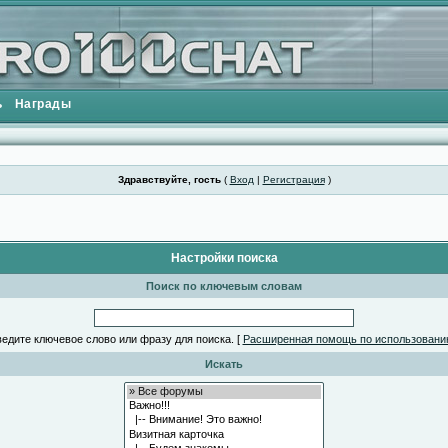
ь
Награды
Здравствуйте, гость
(
Вход
|
Регистрация
)
Настройки поиска
Поиск по ключевым словам
едите ключевое слово или фразу для поиска.
[
Расширенная помощь по использовани
Искать