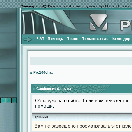
Warning
: count(): Parameter must be an array or an object that implements 
ЧАТ
Помощь
Поиск
Пользователи
Календар
Pro100chat
Сообщение форума
Обнаружена ошибка. Если вам неизвестны 
помощи
.
Причина:
Вам не разрешено просматривать этот кале