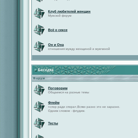
Клуб любителей женщин
Мужской форум
Всё о сексе
Он и Она
отношения мужду женщиной и мужчиной
Беседка
Форум
Поговорим
Общаемся на разные темы
Флейм
«спор ради спора»,Всяко разно это не заразно.
Одним словом - флудим.
Тесты