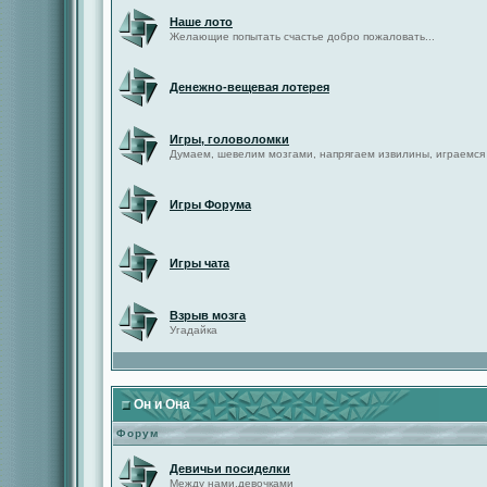
Наше лото
Желающие попытать счастье добро пожаловать...
Денежно-вещевая лотерея
Игры, головоломки
Думаем, шевелим мозгами, напрягаем извилины, играемся
Игры Форума
Игры чата
Взрыв мозга
Угадайка
Он и Она
Форум
Девичьи посиделки
Между нами,девочками