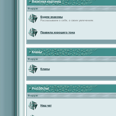
Визитная карточка
Форум
Будем знакомы
Рассказываем о себе, о своих увлечениях
Правила хорошего тона
Кланы
Форум
Кланы
Pro100chat
Форум
Наш чат