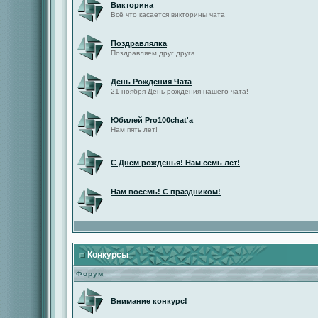
Викторина
Всё что касается викторины чата
Поздравлялка
Поздравляем друг друга
День Рождения Чата
21 ноября День рождения нашего чата!
Юбилей Pro100chat'а
Нам пять лет!
С Днем рожденья! Нам семь лет!
Нам восемь! С праздником!
Конкурсы
Форум
Внимание конкурс!