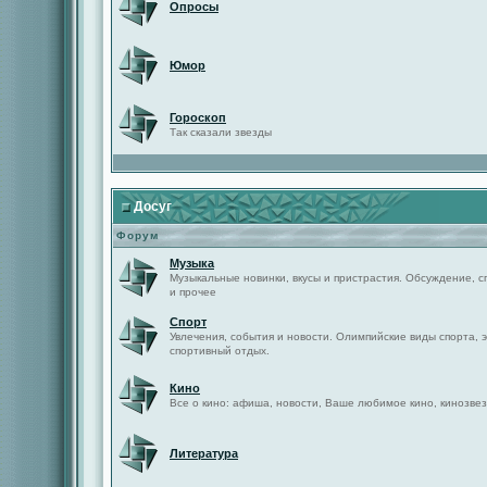
Опросы
Юмор
Гороскоп
Так сказали звезды
Досуг
Форум
Музыка
Музыкальные новинки, вкусы и пристрастия. Обсуждение, с
и прочее
Спорт
Увлечения, события и новости. Олимпийские виды спорта, 
спортивный отдых.
Кино
Все о кино: афиша, новости, Ваше любимое кино, кинозвез
Литература