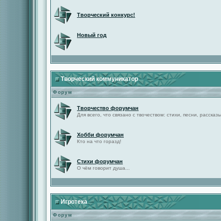
Творческий конкурс!
Новый год
Творческий коммуникатор
Форум
Творчество форумчан
Для всего, что связано с твочеством: стихи, песни, рассказы 
Хобби форумчан
Кто на что горазд!
Стихи форумчан
О чём говорит душа...
Игротека
Форум