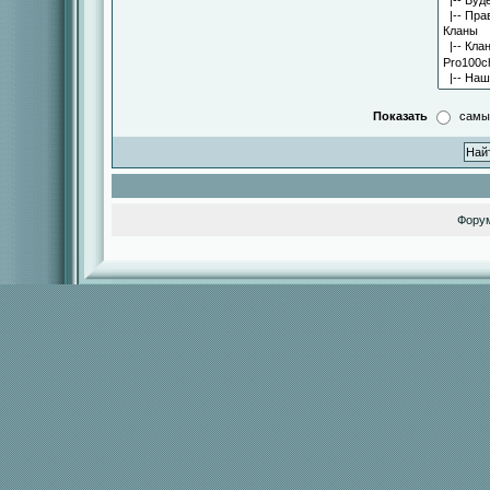
Показать
самы
Фору