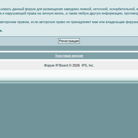
ьзовать данный форум для размещения заведомо ложной, неточной, оскорбительной, 
ва и нарушающей права на личную жизнь, а также любую другую информацию, против
вторским правом, если авторское право не принадлежит вам или владельцам форума
х.
Текстовая версия
Форум
IP.Board
© 2026
IPS, Inc
.