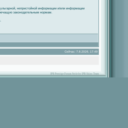
вульгарной, непристойной информации и/или информации
оречащую законодательным нормам.
.
Сейчас: 7.8.2026, 17:49
IPB Prestige Forum Style by IPB Skins Team