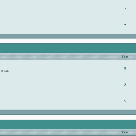
7
7
Тем
9
и т.д.
2
5
Тем