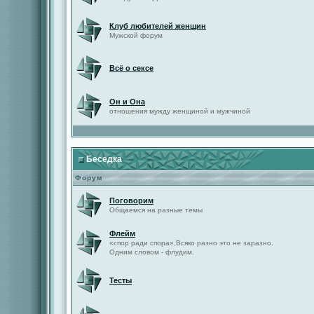
Клуб любителей женщин
Мужской форум
Всё о сексе
Он и Она
отношения мужду женщиной и мужчиной
Беседка
Форум
Поговорим
Общаемся на разные темы
Флейм
«спор ради спора»,Всяко разно это не заразно.
Одним словом - флудим.
Тесты