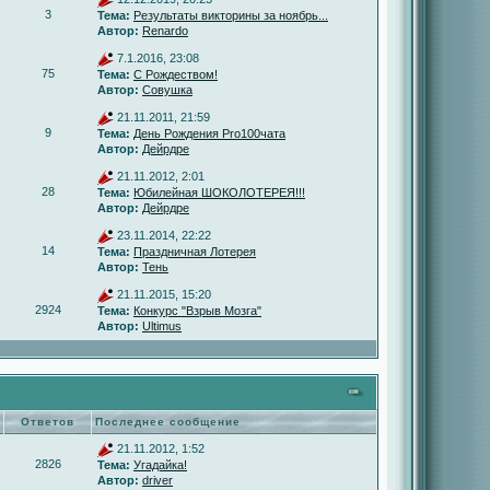
3
Тема:
Результаты викторины за ноябрь...
Автор:
Renardo
7.1.2016, 23:08
75
Тема:
С Рождеством!
Автор:
Совушка
21.11.2011, 21:59
9
Тема:
День Рождения Pro100чата
Автор:
Дейрдре
21.11.2012, 2:01
28
Тема:
Юбилейная ШОКОЛОТЕРЕЯ!!!
Автор:
Дейрдре
23.11.2014, 22:22
14
Тема:
Праздничная Лотерея
Автор:
Тень
21.11.2015, 15:20
2924
Тема:
Конкурс "Взрыв Мозга"
Автор:
Ultimus
Ответов
Последнее сообщение
21.11.2012, 1:52
2826
Тема:
Угадайка!
Автор:
driver