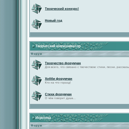
Творческий конкурс!
Новый год
Творческий коммуникатор
Форум
Творчество форумчан
Для всего, что связано с твочеством: стихи, песни, рассказы 
Хобби форумчан
Кто на что горазд!
Стихи форумчан
О чём говорит душа...
Игротека
Форум