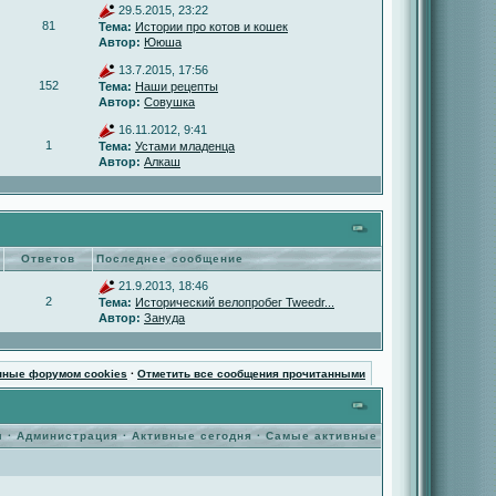
29.5.2015, 23:22
81
Тема:
Истории про котов и кошек
Автор:
Ююша
13.7.2015, 17:56
152
Тема:
Наши рецепты
Автор:
Совушка
16.11.2012, 9:41
1
Тема:
Устами младенца
Автор:
Алкаш
Ответов
Последнее сообщение
21.9.2013, 18:46
2
Тема:
Исторический велопробег Tweedr...
Автор:
Зануда
нные форумом cookies
·
Отметить все сообщения прочитанными
ы
·
Администрация
·
Активные сегодня
·
Самые активные