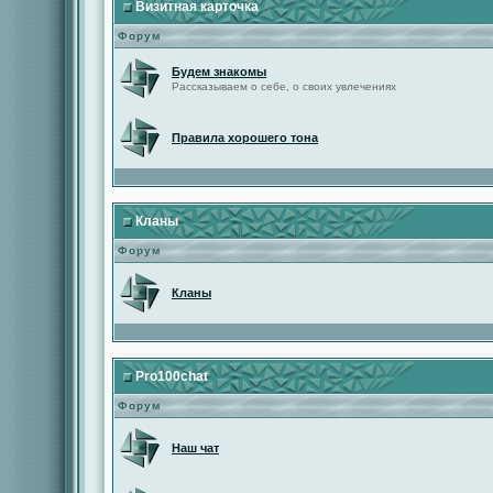
Визитная карточка
Форум
Будем знакомы
Рассказываем о себе, о своих увлечениях
Правила хорошего тона
Кланы
Форум
Кланы
Pro100chat
Форум
Наш чат