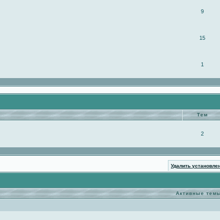
9
15
1
Тем
2
Удалить установле
Активные тем