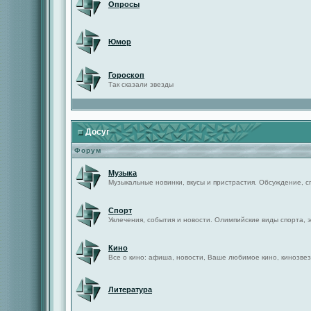
Опросы
Юмор
Гороскоп
Так сказали звезды
Досуг
Форум
Музыка
Музыкальные новинки, вкусы и пристрастия. Обсуждение, с
Спорт
Увлечения, события и новости. Олимпийские виды спорта, 
Кино
Все о кино: афиша, новости, Ваше любимое кино, кинозвез
Литература