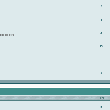
2
4
3
 вне форума
19
1
3
Тем
5