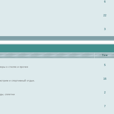
6
22
3
Тем
5
поры о стилях и прочее
16
экстрим и спортивный отдых.
2
ды, сплетни
7