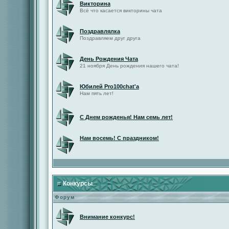
Викторина
Всё что касается викторины чата
Поздравлялка
Поздравляем друг друга
День Рождения Чата
21 ноября День рождения нашего чата!
Юбилей Pro100chat'а
Нам пять лет!
С Днем рожденья! Нам семь лет!
Нам восемь! С праздником!
Конкурсы
Форум
Внимание конкурс!