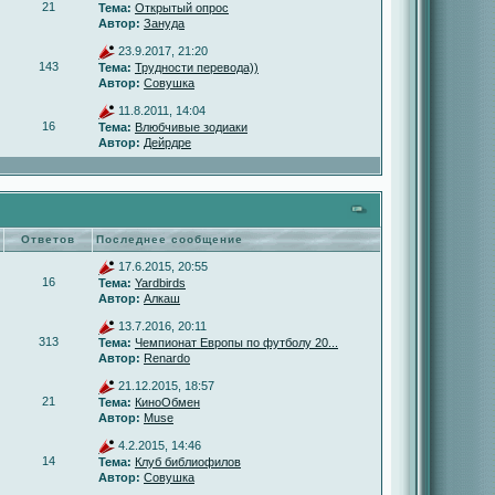
21
Тема:
Открытый опрос
Автор:
Зануда
23.9.2017, 21:20
143
Тема:
Трудности перевода))
Автор:
Совушка
11.8.2011, 14:04
16
Тема:
Влюбчивые зодиаки
Автор:
Дейрдре
Ответов
Последнее сообщение
17.6.2015, 20:55
16
Тема:
Yardbirds
Автор:
Алкаш
13.7.2016, 20:11
313
Тема:
Чемпионат Европы по футболу 20...
Автор:
Renardo
21.12.2015, 18:57
21
Тема:
КиноОбмен
Автор:
Muse
4.2.2015, 14:46
14
Тема:
Клуб библиофилов
Автор:
Совушка