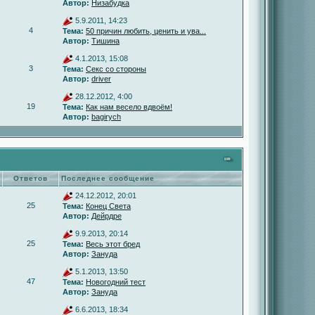
Автор:
Низабудка
5.9.2011, 14:23
4
Тема:
50 причин любить, ценить и ува...
Автор:
Тишина
4.1.2013, 15:08
3
Тема:
Секс со стороны
Автор:
driver
28.12.2012, 4:00
19
Тема:
Как нам весело вдвоём!
Автор:
bagirych
Ответов
Последнее сообщение
24.12.2012, 20:01
25
Тема:
Конец Света
Автор:
Дейрдре
9.9.2013, 20:14
25
Тема:
Весь этот бред
Автор:
Зануда
5.1.2013, 13:50
47
Тема:
Новогодний тест
Автор:
Зануда
6.6.2013, 18:34