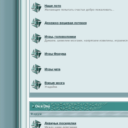
Наше лото
Желающие попытать счастье добро пожаловать...
Денежно-вещевая лотерея
Игры, головоломки
Думаем, шевелим мозгами, напрягаем извилины, играемся
Игры Форума
Игры чата
Взрыв мозга
Угадайка
Он и Она
Форум
Девичьи посиделки
Между нами,девочками