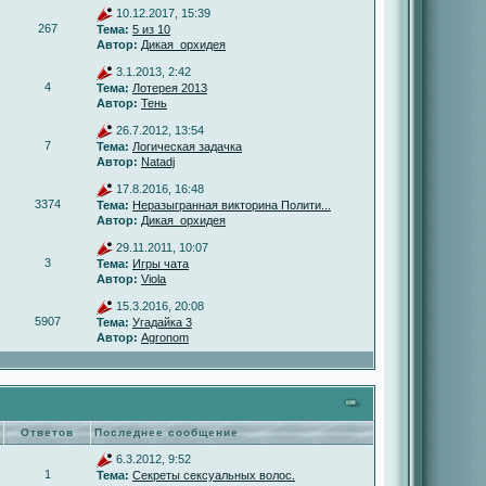
10.12.2017, 15:39
267
Тема:
5 из 10
Автор:
Дикая_орхидея
3.1.2013, 2:42
4
Тема:
Лотерея 2013
Автор:
Тень
26.7.2012, 13:54
7
Тема:
Логическая задачка
Автор:
Natadj
17.8.2016, 16:48
3374
Тема:
Неразыгранная викторина Полити...
Автор:
Дикая_орхидея
29.11.2011, 10:07
3
Тема:
Игры чата
Автор:
Viola
15.3.2016, 20:08
5907
Тема:
Угадайка 3
Автор:
Agronom
Ответов
Последнее сообщение
6.3.2012, 9:52
1
Тема:
Секреты сексуальных волос.