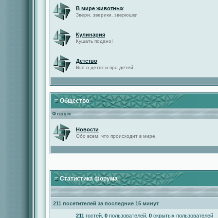
В мире животных
Звери, зверики, зверюшки
Кулинария
Кушать подано!
Детство
Всё о детях и про детей
Общество
Форум
Новости
Обо всем, что происходит в мире
Статистика форума
211 посетителей за последние 15 минут
211
гостей,
0
пользователей,
0
скрытых пользователей