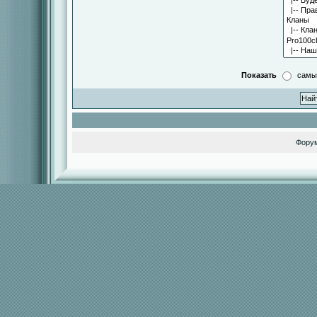
Показать
самы
Фору