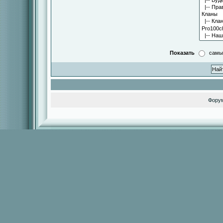
Показать
самы
Фору