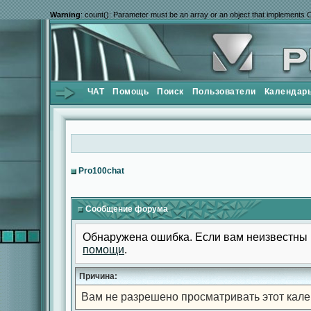
Warning
: count(): Parameter must be an array or an object that implements 
ЧАТ
Помощь
Поиск
Пользователи
Календар
Pro100chat
Сообщение форума
Обнаружена ошибка. Если вам неизвестны 
помощи
.
Причина:
Вам не разрешено просматривать этот кале