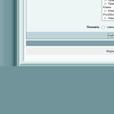
Показать
самы
Фору