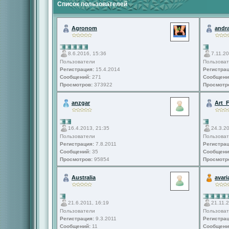
Список пользователей
Agronom
andr
8.6.2016, 15:36
7.11.20
Пользователи
Пользова
Регистрация:
15.4.2014
Регистрац
Сообщений:
271
Сообщени
Просмотров:
373922
Просмотр
anzgar
Art_
16.4.2013, 21:35
24.3.20
Пользователи
Пользова
Регистрация:
7.8.2011
Регистрац
Сообщений:
35
Сообщени
Просмотров:
95854
Просмотр
Australia
avari
21.6.2011, 16:19
21.11.
Пользователи
Пользова
Регистрация:
9.3.2011
Регистрац
Сообщений:
11
Сообщени