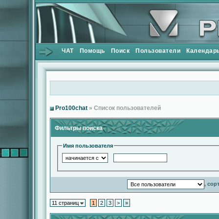
ЧАТ
Помощь
Поиск
Пользователи
Календар
Pro100chat
» Список пользователей
Фильтры поиска
Имя пользователя
, сор
11 страниц
1
2
3
>
»