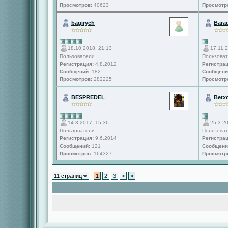
Просмотров:
40623
Просмотр
bagirych
Bara
18.10.2018, 21:13
17.11.
Пользователи
Пользова
Регистрация:
4.8.2012
Регистрац
Сообщений:
182
Сообщени
Просмотров:
282225
Просмотр
BESPREDEL
Betx
14.3.2017, 15:36
25.3.2
Пользователи
Пользова
Регистрация:
9.6.2014
Регистрац
Сообщений:
121
Сообщени
Просмотров:
164327
Просмотр
11 страниц
1
2
3
>
»