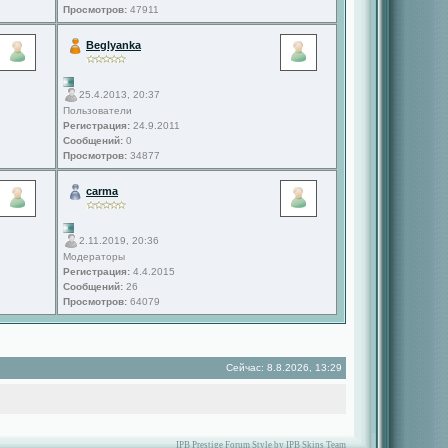
Просмотров:
47911
Beglyanka
25.4.2013, 20:37
Пользователи
Регистрация:
24.9.2011
Сообщений:
0
Просмотров:
34877
carma
2.11.2019, 20:36
Модераторы
Регистрация:
4.4.2015
Сообщений:
26
Просмотров:
64079
Сейчас: 8.8.2026, 13:29
IPB Prestige Forum Style by IPB Skins Team