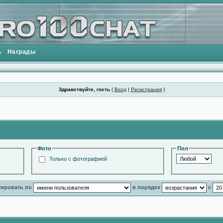
ь
Награды
Здравствуйте, гость
(
Вход
|
Регистрация
)
Фото
Пол
Только с фотографией
тировать по
в порядке
с