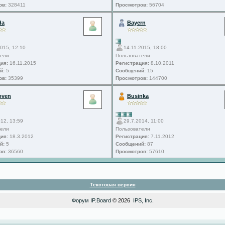
ов:
328411
Просмотров:
56704
da
Bayern
2015, 12:10
14.11.2015, 18:00
тели
Пользователи
ия:
16.11.2015
Регистрация:
8.10.2011
й:
5
Сообщений:
15
ов:
35399
Просмотров:
144700
oven
Businka
012, 13:59
29.7.2014, 11:00
тели
Пользователи
ия:
18.3.2012
Регистрация:
7.11.2012
й:
5
Сообщений:
87
ов:
36560
Просмотров:
57610
Текстовая версия
Форум
IP.Board
© 2026
IPS, Inc
.