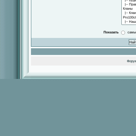
Показать
самы
Фору