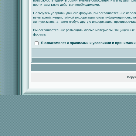
возможность удалять сомнительные сообщения, и мы будем прил
посчитаем такие действия необходимыми.
Пользуясь услугами данного форума, вы соглашаетесь не испол
вульгарной, непристойной информации и/или информации сексу
личную жизнь, а также любую другую информацию, противореча
Вы соглашаетесь не размещать любые материалы, защищенные а
форума.
Я ознакомился с правилами и условиями и принимаю и
Фору