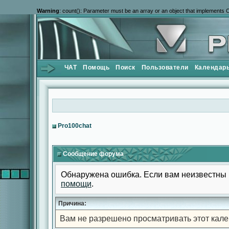
Warning
: count(): Parameter must be an array or an object that implements 
ЧАТ
Помощь
Поиск
Пользователи
Календар
Pro100chat
Сообщение форума
Обнаружена ошибка. Если вам неизвестны 
помощи
.
Причина:
Вам не разрешено просматривать этот кале