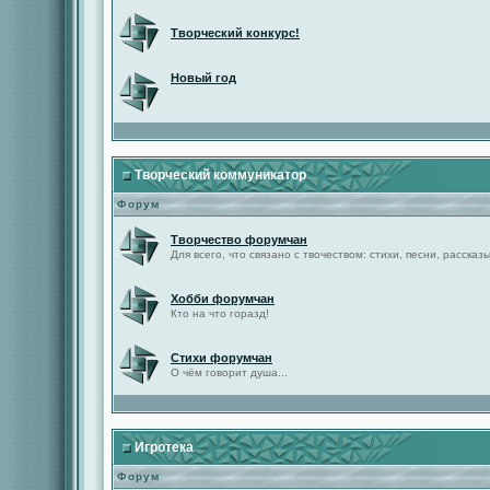
Творческий конкурс!
Новый год
Творческий коммуникатор
Форум
Творчество форумчан
Для всего, что связано с твочеством: стихи, песни, рассказы 
Хобби форумчан
Кто на что горазд!
Стихи форумчан
О чём говорит душа...
Игротека
Форум