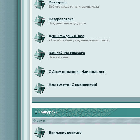
Викторина
Всё что касается викторины чата
Поздравлялка
Поздравляем друг друга
День Рождения Чата
21 ноября День рождения нашего чата!
Юбилей Pro100chat'а
Нам пять лет!
С Днем рожденья! Нам семь лет!
Нам восемь! С праздником!
Конкурсы
Форум
Внимание конкурс!