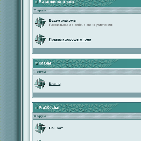
Визитная карточка
Форум
Будем знакомы
Рассказываем о себе, о своих увлечениях
Правила хорошего тона
Кланы
Форум
Кланы
Pro100chat
Форум
Наш чат