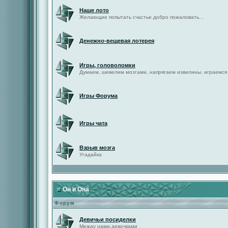
Наше лото
Желающие попытать счастье добро пожаловать...
Денежно-вещевая лотерея
Игры, головоломки
Думаем, шевелим мозгами, напрягаем извилины, играемся
Игры Форума
Игры чата
Взрыв мозга
Угадайка
Он и Она
Форум
Девичьи посиделки
Между нами,девочками