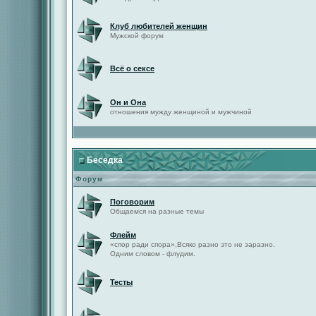
Клуб любителей женщин
Мужской форум
Всё о сексе
Он и Она
отношения мужду женщиной и мужчиной
Беседка
Форум
Поговорим
Общаемся на разные темы
Флейм
«спор ради спора»,Всяко разно это не заразно.
Одним словом - флудим.
Тесты