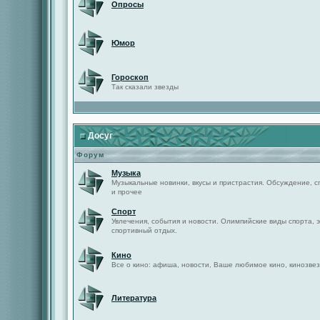
Опросы
Юмор
Гороскоп
Так сказали звезды
Досуг
Форум
Музыка
Музыкальные новинки, вкусы и пристрастия. Обсуждение, с
и прочее
Спорт
Увлечения, события и новости. Олимпийские виды спорта, 
спортивный отдых.
Кино
Все о кино: афиша, новости, Ваше любимое кино, кинозвез
Литература