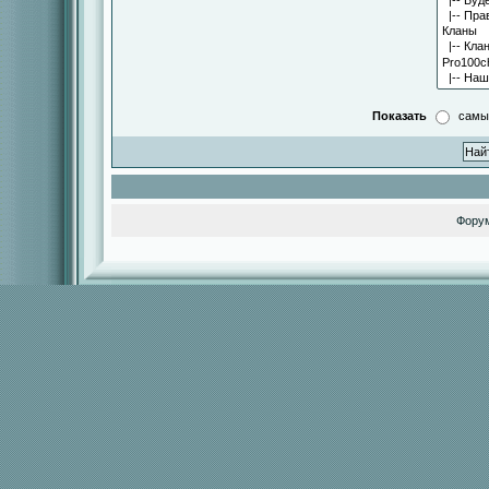
Показать
самы
Фору