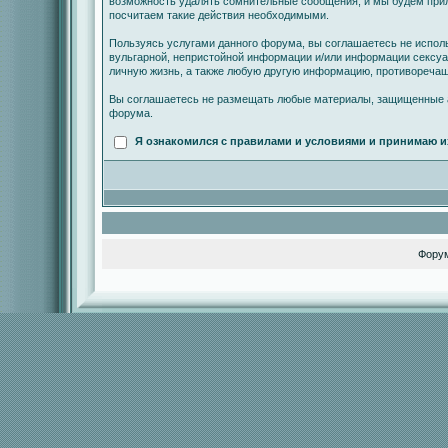
возможность удалять сомнительные сообщения, и мы будем прил
посчитаем такие действия необходимыми.
Пользуясь услугами данного форума, вы соглашаетесь не испол
вульгарной, непристойной информации и/или информации сексу
личную жизнь, а также любую другую информацию, противореча
Вы соглашаетесь не размещать любые материалы, защищенные а
форума.
Я ознакомился с правилами и условиями и принимаю и
Фору