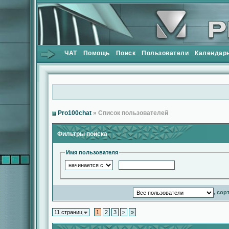
ЧАТ
Помощь
Поиск
Пользователи
Календар
Pro100chat
» Список пользователей
Фильтры поиска
Имя пользователя
, сор
11 страниц
1
2
3
>
»