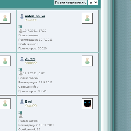
anton_sh_ka
10.7.2011, 17:29
Пользователи
Регистрация:
10.7.2011
Сообщений:
0
Просмотров:
35620
Austra
12.9.2011, 0:07
Пользователи
Регистрация:
12.9.2011
Сообщений:
0
Просмотров:
36041
Bagi
Пользователи
Регистрация:
18.11.2011
Сообщений:
19