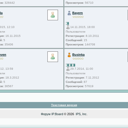
ов:
328442
Просмотров:
56710
da
Bayern
2015, 12:10
14.11.2015, 18:00
тели
Пользователи
ия:
16.11.2015
Регистрация:
8.10.2011
й:
5
Сообщений:
15
ов:
35406
Просмотров:
144708
oven
Businka
012, 13:59
29.7.2014, 11:00
тели
Пользователи
ия:
18.3.2012
Регистрация:
7.11.2012
й:
5
Сообщений:
87
ов:
36567
Просмотров:
57619
Текстовая версия
Форум
IP.Board
© 2026
IPS, Inc
.