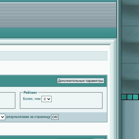
Рейтинг
Более, чем
результатами за страницу