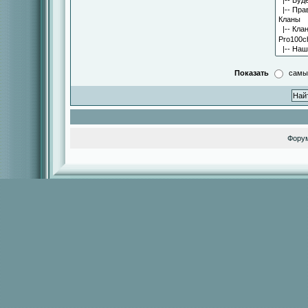
Показать
самы
Фору