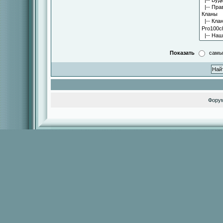
Показать
самы
Фору