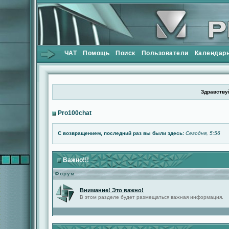
ЧАТ
Помощь
Поиск
Пользователи
Календар
Здравствуй
Pro100chat
С возвращением, последний раз вы были здесь:
Сегодня, 5:56
Важно!!!
Форум
Внимание! Это важно!
В этом разделе будет размещаться важная информация.