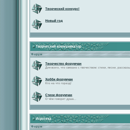
Творческий конкурс!
Новый год
Творческий коммуникатор
Форум
Творчество форумчан
Для всего, что связано с твочеством: стихи, песни, рассказы 
Хобби форумчан
Кто на что горазд!
Стихи форумчан
О чём говорит душа...
Игротека
Форум