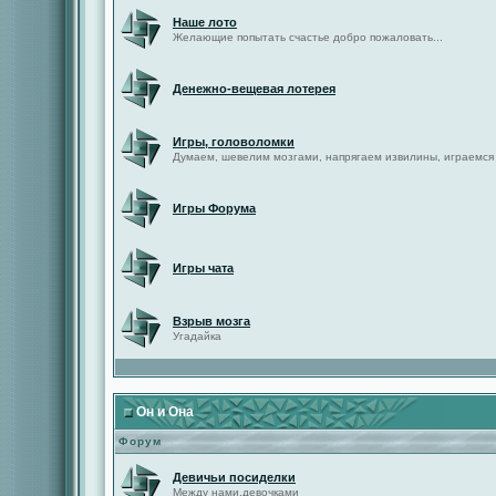
Наше лото
Желающие попытать счастье добро пожаловать...
Денежно-вещевая лотерея
Игры, головоломки
Думаем, шевелим мозгами, напрягаем извилины, играемся
Игры Форума
Игры чата
Взрыв мозга
Угадайка
Он и Она
Форум
Девичьи посиделки
Между нами,девочками