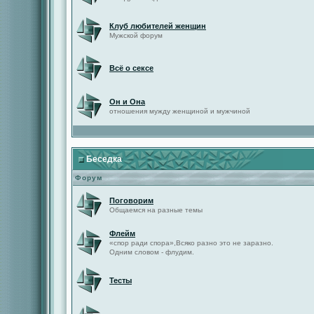
Клуб любителей женщин
Мужской форум
Всё о сексе
Он и Она
отношения мужду женщиной и мужчиной
Беседка
Форум
Поговорим
Общаемся на разные темы
Флейм
«спор ради спора»,Всяко разно это не заразно.
Одним словом - флудим.
Тесты