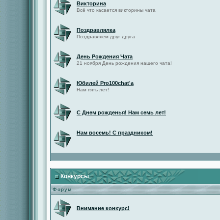
Викторина
Всё что касается викторины чата
Поздравлялка
Поздравляем друг друга
День Рождения Чата
21 ноября День рождения нашего чата!
Юбилей Pro100chat'а
Нам пять лет!
С Днем рожденья! Нам семь лет!
Нам восемь! С праздником!
Конкурсы
Форум
Внимание конкурс!