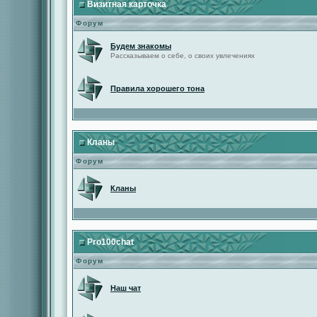
Визитная карточка
Форум
Будем знакомы
Рассказываем о себе, о своих увлечениях
Правила хорошего тона
Кланы
Форум
Кланы
Pro100chat
Форум
Наш чат