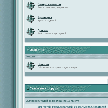
В мире животных
Звери, зверики, зверюшки
Кулинария
Кушать подано!
Детство
Всё о детях и про детей
Общество
Форум
Новости
Обо всем, что происходит в мире
Статистика форума
209 посетителей за последние 15 минут
209
гостей,
0
пользователей,
0
скрытых пользователей