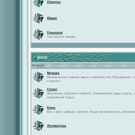
Опросы
Юмор
Гороскоп
Так сказали звезды
Досуг
Форум
Музыка
Музыкальные новинки, вкусы и пристрастия. Обсуждение, с
и прочее
Спорт
Увлечения, события и новости. Олимпийские виды спорта, 
спортивный отдых.
Кино
Все о кино: афиша, новости, Ваше любимое кино, кинозвез
Литература