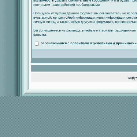
возможность удалять сомнительные сообщения, и мы будем прил
посчитаем такие действия необходимыми.
Пользуясь услугами данного форума, вы соглашаетесь не испол
вульгарной, непристойной информации и/или информации сексу
личную жизнь, а также любую другую информацию, противореча
Вы соглашаетесь не размещать любые материалы, защищенные а
форума.
Я ознакомился с правилами и условиями и принимаю и
Фору