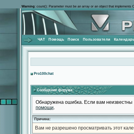
Warning
: count(): Parameter must be an array or an object that implements 
ЧАТ
Помощь
Поиск
Пользователи
Календар
Pro100chat
Сообщение форума
Обнаружена ошибка. Если вам неизвестны 
помощи
.
Причина:
Вам не разрешено просматривать этот кале