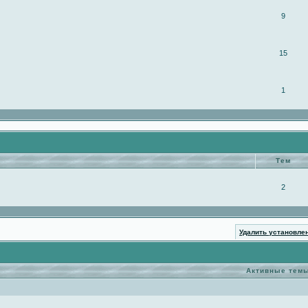
9
15
1
Тем
2
Удалить установле
Активные тем