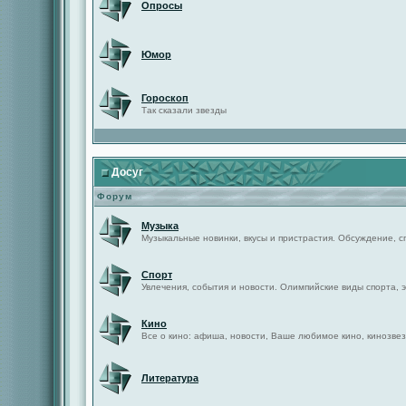
Опросы
Юмор
Гороскоп
Так сказали звезды
Досуг
Форум
Музыка
Музыкальные новинки, вкусы и пристрастия. Обсуждение, с
Спорт
Увлечения, события и новости. Олимпийские виды спорта, 
Кино
Все о кино: афиша, новости, Ваше любимое кино, кинозвез
Литература