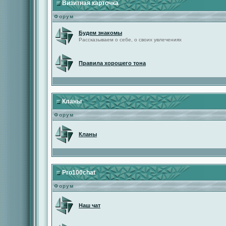
Визитная карточка
Форум
Будем знакомы
Рассказываем о себе, о своих увлечениях
Правила хорошего тона
Кланы
Форум
Кланы
Pro100chat
Форум
Наш чат