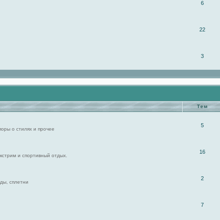
6
22
3
Тем
5
поры о стилях и прочее
16
экстрим и спортивный отдых.
2
ды, сплетни
7