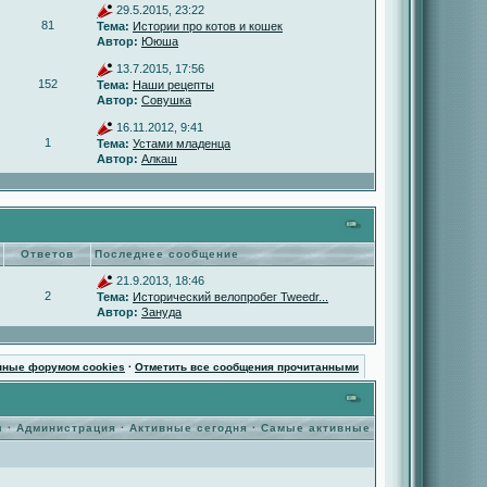
29.5.2015, 23:22
81
Тема:
Истории про котов и кошек
Автор:
Ююша
13.7.2015, 17:56
152
Тема:
Наши рецепты
Автор:
Совушка
16.11.2012, 9:41
1
Тема:
Устами младенца
Автор:
Алкаш
Ответов
Последнее сообщение
21.9.2013, 18:46
2
Тема:
Исторический велопробег Tweedr...
Автор:
Зануда
нные форумом cookies
·
Отметить все сообщения прочитанными
ы
·
Администрация
·
Активные сегодня
·
Самые активные