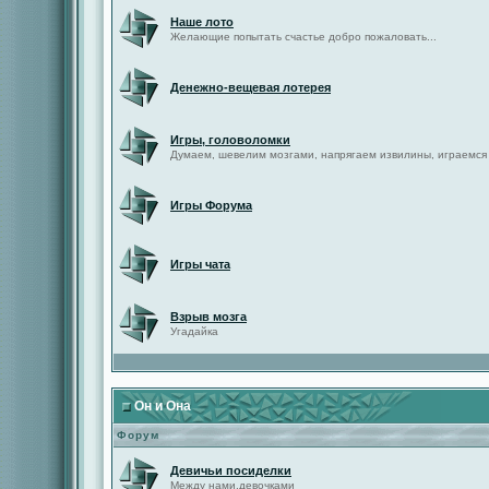
Наше лото
Желающие попытать счастье добро пожаловать...
Денежно-вещевая лотерея
Игры, головоломки
Думаем, шевелим мозгами, напрягаем извилины, играемся
Игры Форума
Игры чата
Взрыв мозга
Угадайка
Он и Она
Форум
Девичьи посиделки
Между нами,девочками