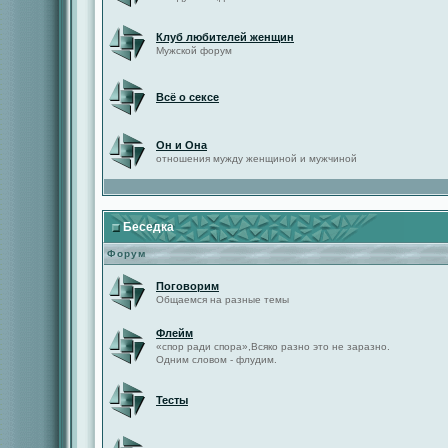
Клуб любителей женщин
Мужской форум
Всё о сексе
Он и Она
отношения мужду женщиной и мужчиной
Беседка
Форум
Поговорим
Общаемся на разные темы
Флейм
«спор ради спора»,Всяко разно это не заразно.
Одним словом - флудим.
Тесты