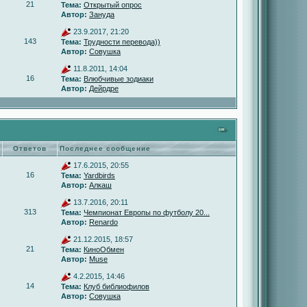
21
Тема:
Открытый опрос
Автор:
Зануда
23.9.2017, 21:20
143
Тема:
Трудности перевода))
Автор:
Совушка
11.8.2011, 14:04
16
Тема:
Влюбчивые зодиаки
Автор:
Дейрдре
Ответов
Последнее сообщение
17.6.2015, 20:55
16
Тема:
Yardbirds
Автор:
Алкаш
13.7.2016, 20:11
313
Тема:
Чемпионат Европы по футболу 20...
Автор:
Renardo
21.12.2015, 18:57
21
Тема:
КиноОбмен
Автор:
Muse
4.2.2015, 14:46
14
Тема:
Клуб библиофилов
Автор:
Совушка