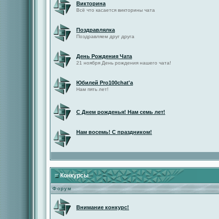
Викторина
Всё что касается викторины чата
Поздравлялка
Поздравляем друг друга
День Рождения Чата
21 ноября День рождения нашего чата!
Юбилей Pro100chat'а
Нам пять лет!
С Днем рожденья! Нам семь лет!
Нам восемь! С праздником!
Конкурсы
Форум
Внимание конкурс!