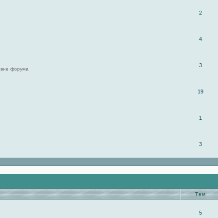
2
4
3
 вне форума
19
1
3
Тем
5