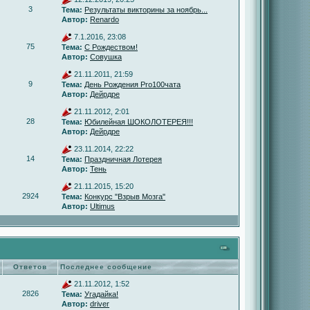
3
Тема:
Результаты викторины за ноябрь...
Автор:
Renardo
7.1.2016, 23:08
75
Тема:
С Рождеством!
Автор:
Совушка
21.11.2011, 21:59
9
Тема:
День Рождения Pro100чата
Автор:
Дейрдре
21.11.2012, 2:01
28
Тема:
Юбилейная ШОКОЛОТЕРЕЯ!!!
Автор:
Дейрдре
23.11.2014, 22:22
14
Тема:
Праздничная Лотерея
Автор:
Тень
21.11.2015, 15:20
2924
Тема:
Конкурс "Взрыв Мозга"
Автор:
Ultimus
Ответов
Последнее сообщение
21.11.2012, 1:52
2826
Тема:
Угадайка!
Автор:
driver