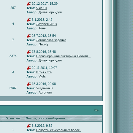
10.12.2017, 15:39
267
Тема:
5 из 10
Автор:
Дикая_орхидея
3.1.2013, 2:42
4
Тема:
Лотерея 2013
Автор:
Тень
26.7.2012, 13:54
7
Тема:
Логическая задачка
Автор:
Natadj
17.8.2016, 16:48
3374
Тема:
Неразыгранная викторина Полити...
Автор:
Дикая_орхидея
29.11.2011, 10:07
3
Тема:
Игры чата
Автор:
Viola
15.3.2016, 20:08
5907
Тема:
Угадайка 3
Автор:
Agronom
Ответов
Последнее сообщение
6.3.2012, 9:52
1
Тема:
Секреты сексуальных волос.