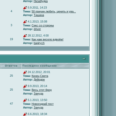
Автор:
Низабудка
5.9.2011, 14:23
4
Тема:
50 причин любить, ценить и ува...
Автор:
Тишина
4.1.2013, 15:08
3
Тема:
Секс со стороны
Автор:
driver
28.12.2012, 4:00
19
Тема:
Как нам весело вдвоём!
Автор:
bagirych
Ответов
Последнее сообщение
24.12.2012, 20:01
25
Тема:
Конец Света
Автор:
Дейрдре
9.9.2013, 20:14
25
Тема:
Весь этот бред
Автор:
Зануда
5.1.2013, 13:50
47
Тема:
Новогодний тест
Автор:
Зануда
6.6.2013, 18:34