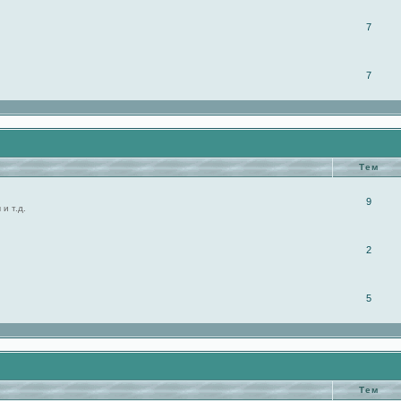
7
7
Тем
9
и т.д.
2
5
Тем