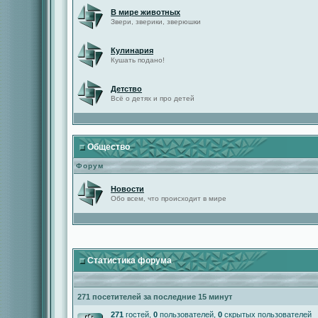
В мире животных
Звери, зверики, зверюшки
Кулинария
Кушать подано!
Детство
Всё о детях и про детей
Общество
Форум
Новости
Обо всем, что происходит в мире
Статистика форума
271 посетителей за последние 15 минут
271
гостей,
0
пользователей,
0
скрытых пользователей