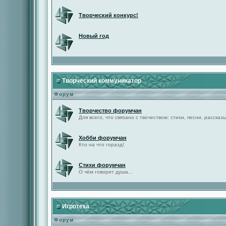
Творческий конкурс!
Новый год
Творческий коммуникатор
Форум
Творчество форумчан
Для всего, что связано с твочеством: стихи, песни, рассказы 
Хобби форумчан
Кто на что горазд!
Стихи форумчан
О чём говорит душа...
Игротека
Форум