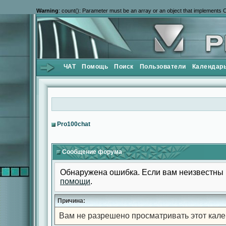
Warning
: count(): Parameter must be an array or an object that implements 
ЧАТ
Помощь
Поиск
Пользователи
Календар
Pro100chat
Сообщение форума
Обнаружена ошибка. Если вам неизвестны 
помощи
.
Причина:
Вам не разрешено просматривать этот кале