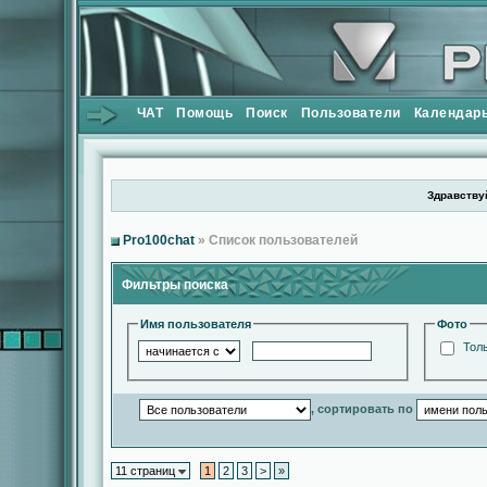
ЧАТ
Помощь
Поиск
Пользователи
Календар
Здравствуй
Pro100chat
» Список пользователей
Фильтры поиска
Имя пользователя
Фото
Толь
, сортировать по
11 страниц
1
2
3
>
»