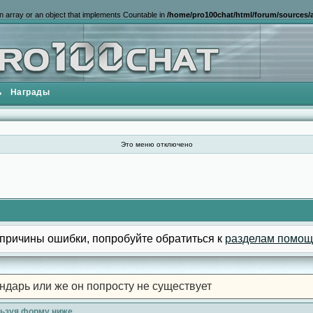
n array or an object that implements Countable in
/home/pro100chat/html/forum/sources/a
ь
Награды
Это меню отключено
причины ошибки, попробуйте обратиться к
разделам помощ
ндарь или же он попросту не существует
льзуя форму ниже.