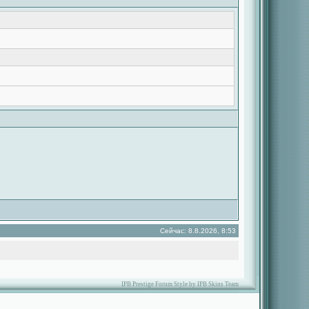
Сейчас: 8.8.2026, 8:53
IPB Prestige Forum Style by IPB Skins Team