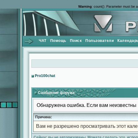
Warning
: count(): Parameter must be a
ЧАТ
Помощь
Поиск
Пользователи
Календар
Pro100chat
Сообщение форума
Обнаружена ошибка. Если вам неизвестны 
Причина:
Вам не разрешено просматривать этот кале
Сейчас вы не авторизованы. Можете сделать это, испо