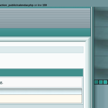
ction_public/calendar.php
on line
159
и
.