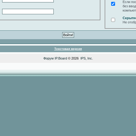
Если по
без вво
компьют
Скрытн
Не отоб
Текстовая версия
Форум
IP.Board
© 2026
IPS, Inc
.