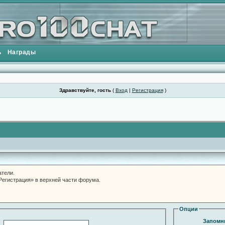
ь
Награды
Здравствуйте, гость
(
Вход
|
Регистрация
)
атели.
«Регистрация» в верхней части форума.
Опции
Запомни