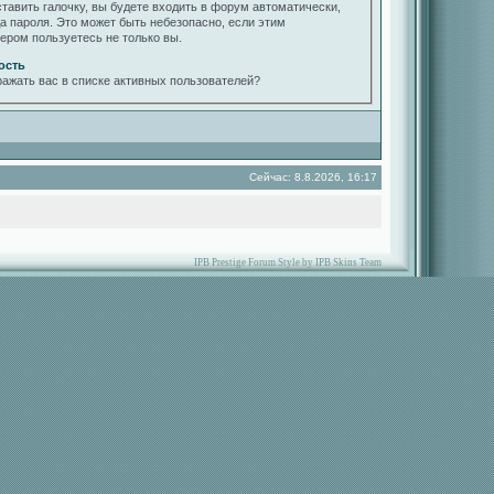
ставить галочку, вы будете входить в форум автоматически,
да пароля. Это может быть небезопасно, если этим
ером пользуетесь не только вы.
ость
ражать вас в списке активных пользователей?
Сейчас: 8.8.2026, 16:17
IPB Prestige Forum Style by IPB Skins Team