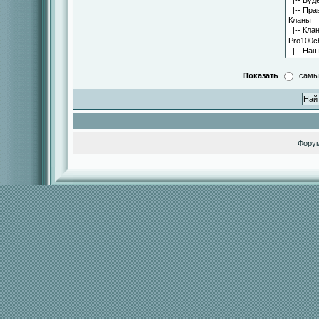
Показать
самы
Фору