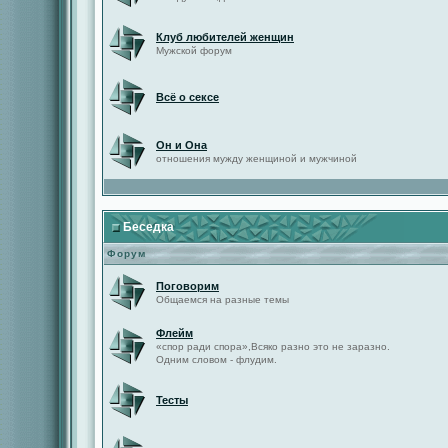
Клуб любителей женщин
Мужской форум
Всё о сексе
Он и Она
отношения мужду женщиной и мужчиной
Беседка
Форум
Поговорим
Общаемся на разные темы
Флейм
«спор ради спора»,Всяко разно это не заразно.
Одним словом - флудим.
Тесты