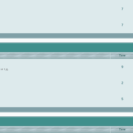
7
7
Тем
9
и т.д.
2
5
Тем