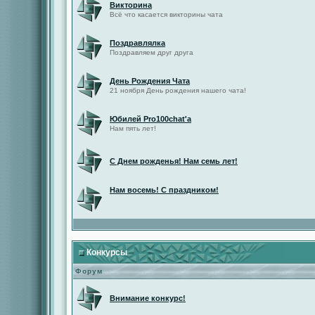
Викторина
Всё что касается викторины чата
Поздравлялка
Поздравляем друг друга
День Рождения Чата
21 ноября День рождения нашего чата!
Юбилей Pro100chat'а
Нам пять лет!
С Днем рожденья! Нам семь лет!
Нам восемь! С праздником!
Конкурсы
Форум
Внимание конкурс!