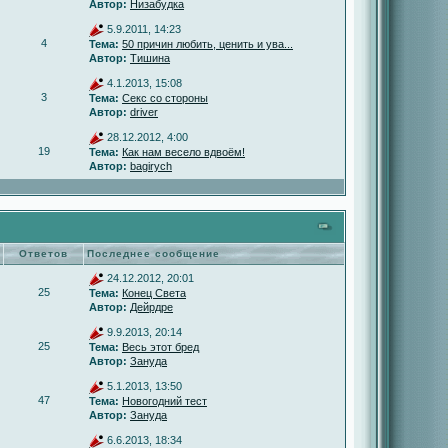
Автор:
Низабудка
5.9.2011, 14:23
4
Тема:
50 причин любить, ценить и ува...
Автор:
Тишина
4.1.2013, 15:08
3
Тема:
Секс со стороны
Автор:
driver
28.12.2012, 4:00
19
Тема:
Как нам весело вдвоём!
Автор:
bagirych
Ответов
Последнее сообщение
24.12.2012, 20:01
25
Тема:
Конец Света
Автор:
Дейрдре
9.9.2013, 20:14
25
Тема:
Весь этот бред
Автор:
Зануда
5.1.2013, 13:50
47
Тема:
Новогодний тест
Автор:
Зануда
6.6.2013, 18:34