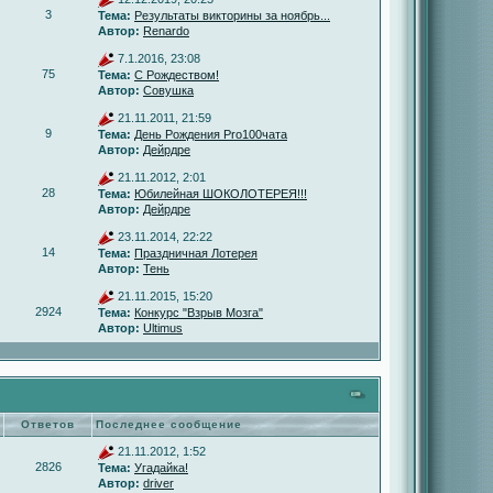
3
Тема:
Результаты викторины за ноябрь...
Автор:
Renardo
7.1.2016, 23:08
75
Тема:
С Рождеством!
Автор:
Совушка
21.11.2011, 21:59
9
Тема:
День Рождения Pro100чата
Автор:
Дейрдре
21.11.2012, 2:01
28
Тема:
Юбилейная ШОКОЛОТЕРЕЯ!!!
Автор:
Дейрдре
23.11.2014, 22:22
14
Тема:
Праздничная Лотерея
Автор:
Тень
21.11.2015, 15:20
2924
Тема:
Конкурс "Взрыв Мозга"
Автор:
Ultimus
Ответов
Последнее сообщение
21.11.2012, 1:52
2826
Тема:
Угадайка!
Автор:
driver