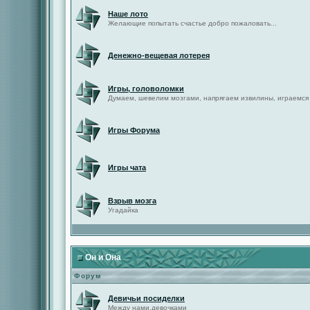
Наше лото
Желающие попытать счастье добро пожаловать...
Денежно-вещевая лотерея
Игры, головоломки
Думаем, шевелим мозгами, напрягаем извилины, играемся
Игры Форума
Игры чата
Взрыв мозга
Угадайка
Он и Она
Форум
Девичьи посиделки
Между нами,девочками