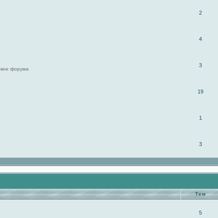
2
4
3
 вне форума
19
1
3
Тем
5