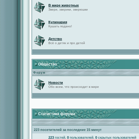
В мире животных
Звери, зверики, зверюшки
Кулинария
Кушать подано!
Детство
Всё о детях и про детей
Общество
Форум
Новости
Обо всем, что происходит в мире
Статистика форума
223 посетителей за последние 15 минут
223
гостей,
0
пользователей,
0
скрытых пользователей