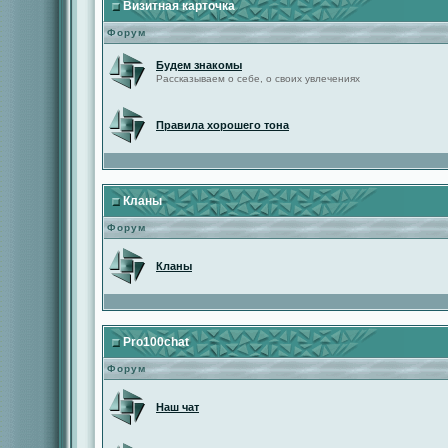
Визитная карточка
Форум
Будем знакомы
Рассказываем о себе, о своих увлечениях
Правила хорошего тона
Кланы
Форум
Кланы
Pro100chat
Форум
Наш чат