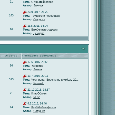
21
Тема:
Открытый опрос
Автор:
Зануда
23.9.2017, 21:20
143
Тема:
Трудности перевода))
Автор:
Совушка
11.8.2011, 14:04
16
Тема:
Влюбчивые зодиаки
Автор:
Дейрдре
Ответов
Последнее сообщение
17.6.2015, 20:55
16
Тема:
Yardbirds
Автор:
Алкаш
13.7.2016, 20:11
313
Тема:
Чемпионат Европы по футболу 20...
Автор:
Renardo
21.12.2015, 18:57
21
Тема:
КиноОбмен
Автор:
Muse
4.2.2015, 14:46
14
Тема:
Клуб библиофилов
Автор:
Совушка