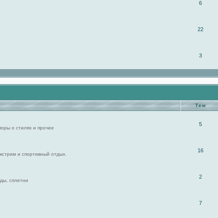
6
22
3
Тем
5
поры о стилях и прочее
16
экстрим и спортивный отдых.
2
ды, сплетни
7