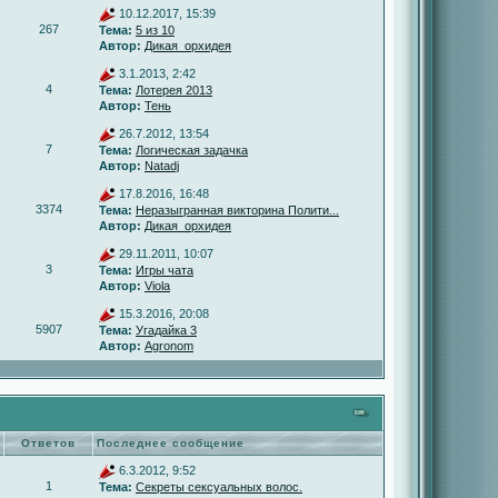
10.12.2017, 15:39
267
Тема:
5 из 10
Автор:
Дикая_орхидея
3.1.2013, 2:42
4
Тема:
Лотерея 2013
Автор:
Тень
26.7.2012, 13:54
7
Тема:
Логическая задачка
Автор:
Natadj
17.8.2016, 16:48
3374
Тема:
Неразыгранная викторина Полити...
Автор:
Дикая_орхидея
29.11.2011, 10:07
3
Тема:
Игры чата
Автор:
Viola
15.3.2016, 20:08
5907
Тема:
Угадайка 3
Автор:
Agronom
Ответов
Последнее сообщение
6.3.2012, 9:52
1
Тема:
Секреты сексуальных волос.