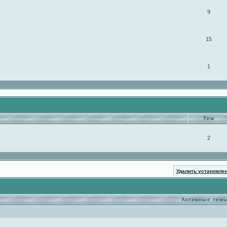
9
15
1
Тем
2
Удалить установле
Активные тем