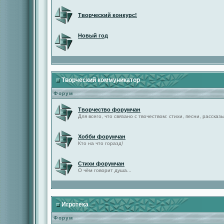
Творческий конкурс!
Новый год
Творческий коммуникатор
Форум
Творчество форумчан
Для всего, что связано с твочеством: стихи, песни, рассказы 
Хобби форумчан
Кто на что горазд!
Стихи форумчан
О чём говорит душа...
Игротека
Форум