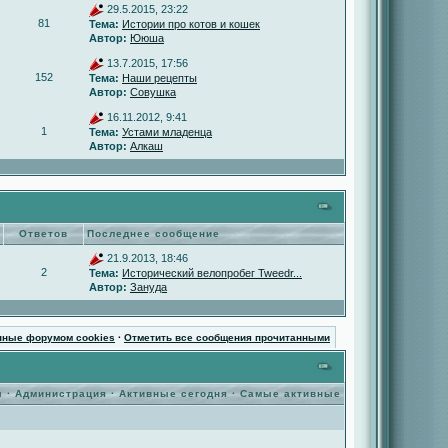
29.5.2015, 23:22
81
Тема:
Истории про котов и кошек
Автор:
Ююша
13.7.2015, 17:56
152
Тема:
Наши рецепты
Автор:
Совушка
16.11.2012, 9:41
1
Тема:
Устами младенца
Автор:
Алкаш
Ответов
Последнее сообщение
21.9.2013, 18:46
2
Тема:
Исторический велопробег Tweedr...
Автор:
Зануда
нные форумом cookies
·
Отметить все сообщения прочитанными
ы
·
Администрация
·
Активные сегодня
·
Самые активные