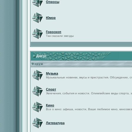
Опросы
Юмор
Гороскоп
Так сказали звезды
Досуг
Форум
Музыка
Музыкальные новинки, вкусы и пристрастия. Обсуждение, с
Спорт
Увлечения, события и новости. Олимпийские виды спорта, 
Кино
Все о кино: афиша, новости, Ваше любимое кино, кинозвез
Литература