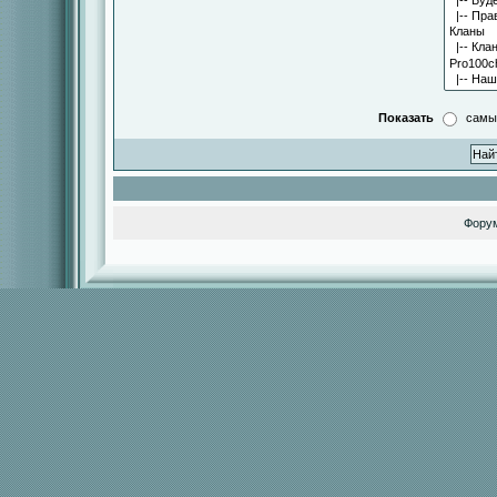
Показать
самы
Фору