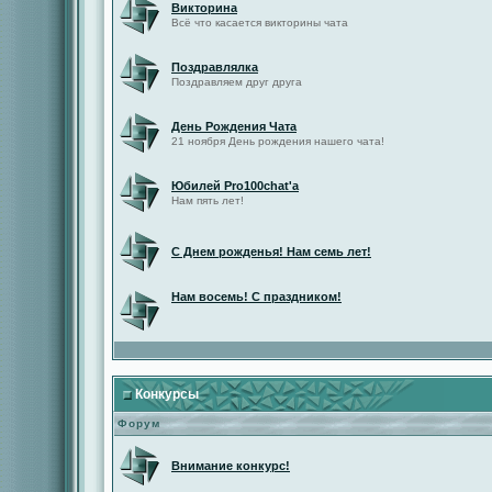
Викторина
Всё что касается викторины чата
Поздравлялка
Поздравляем друг друга
День Рождения Чата
21 ноября День рождения нашего чата!
Юбилей Pro100chat'а
Нам пять лет!
С Днем рожденья! Нам семь лет!
Нам восемь! С праздником!
Конкурсы
Форум
Внимание конкурс!