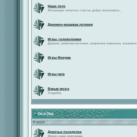
Наше лото
Желающие попытать счастье добро пожаловать...
Денежно-вещевая лотерея
Игры, головоломки
Думаем, шевелим мозгами, напрягаем извилины, играемся
Игры Форума
Игры чата
Взрыв мозга
Угадайка
Он и Она
Форум
Девичьи посиделки
Между нами,девочками