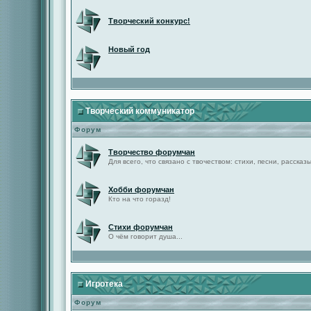
Творческий конкурс!
Новый год
Творческий коммуникатор
Форум
Творчество форумчан
Для всего, что связано с твочеством: стихи, песни, рассказы 
Хобби форумчан
Кто на что горазд!
Стихи форумчан
О чём говорит душа...
Игротека
Форум