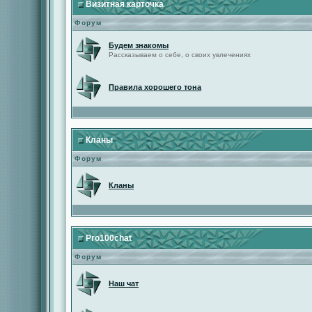
Визитная карточка
Форум
Будем знакомы
Рассказываем о себе, о своих увлечениях
Правила хорошего тона
Кланы
Форум
Кланы
Pro100chat
Форум
Наш чат