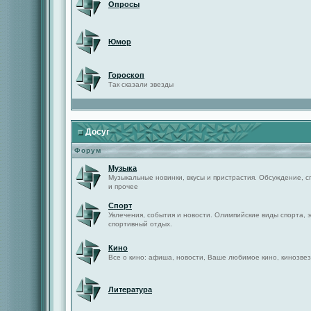
Опросы
Юмор
Гороскоп
Так сказали звезды
Досуг
Форум
Музыка
Музыкальные новинки, вкусы и пристрастия. Обсуждение, с
и прочее
Спорт
Увлечения, события и новости. Олимпийские виды спорта, 
спортивный отдых.
Кино
Все о кино: афиша, новости, Ваше любимое кино, кинозвез
Литература