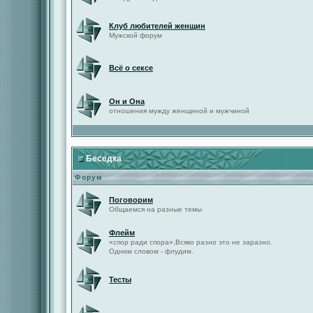
Клуб любителей женщин
Мужской форум
Всё о сексе
Он и Она
отношения мужду женщиной и мужчиной
Беседка
Форум
Поговорим
Общаемся на разные темы
Флейм
«спор ради спора»,Всяко разно это не заразно.
Одним словом - флудим.
Тесты